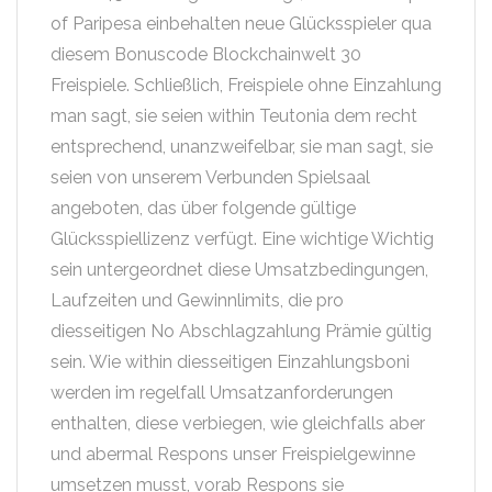
of Paripesa einbehalten neue Glücksspieler qua
diesem Bonuscode Blockchainwelt 30
Freispiele. Schließlich, Freispiele ohne Einzahlung
man sagt, sie seien within Teutonia dem recht
entsprechend, unanzweifelbar, sie man sagt, sie
seien von unserem Verbunden Spielsaal
angeboten, das über folgende gültige
Glücksspiellizenz verfügt. Eine wichtige Wichtig
sein untergeordnet diese Umsatzbedingungen,
Laufzeiten und Gewinnlimits, die pro
diesseitigen No Abschlagzahlung Prämie gültig
sein. Wie within diesseitigen Einzahlungsboni
werden im regelfall Umsatzanforderungen
enthalten, diese verbiegen, wie gleichfalls aber
und abermal Respons unser Freispielgewinne
umsetzen musst, vorab Respons sie