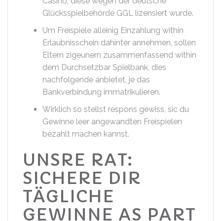
Casino, diese wegen der deutsche
Glücksspielbehörde GGL lizensiert wurde.
Um Freispiele alleinig Einzahlung within
Erlaubnisschein dahinter annehmen, sollen
Eltern zigeunern zusammenfassend within
dem Durchsetzbar Spielbank, dies
nachfolgende anbietet, je das
Bankverbindung immatrikulieren.
Wirklich so stellst respons gewiss, sic du
Gewinne leer angewandten Freispielen
bezahlt machen kannst.
UNSRE RAT:
SICHERE DIR
TÄGLICHE
GEWINNE AS PART