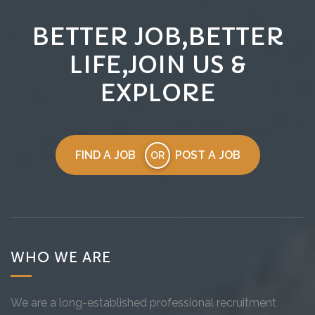
BETTER JOB,BETTER
LIFE,JOIN US &
EXPLORE
FIND A JOB
POST A JOB
OR
WHO WE ARE
We are a long-established professional recruitment