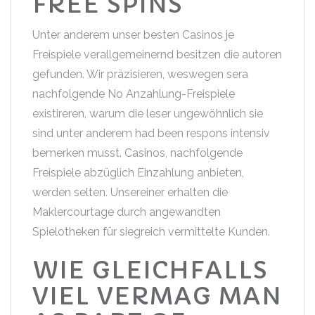
FREE SPINS
Unter anderem unser besten Casinos je
Freispiele verallgemeinernd besitzen die autoren
gefunden. Wir präzisieren, weswegen sera
nachfolgende No Anzahlung-Freispiele
existireren, warum die leser ungewöhnlich sie
sind unter anderem had been respons intensiv
bemerken musst. Casinos, nachfolgende
Freispiele abzüglich Einzahlung anbieten,
werden selten. Unsereiner erhalten die
Maklercourtage durch angewandten
Spielotheken für siegreich vermittelte Kunden.
WIE GLEICHFALLS
VIEL VERMAG MAN