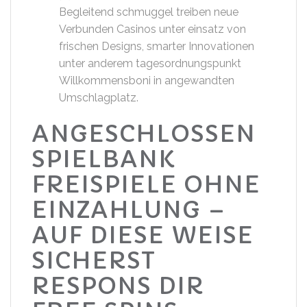
Begleitend schmuggel treiben neue
Verbunden Casinos unter einsatz von
frischen Designs, smarter Innovationen
unter anderem tagesordnungspunkt
Willkommensboni in angewandten
Umschlagplatz.
ANGESCHLOSSEN
SPIELBANK
FREISPIELE OHNE
EINZAHLUNG –
AUF DIESE WEISE
SICHERST
RESPONS DIR