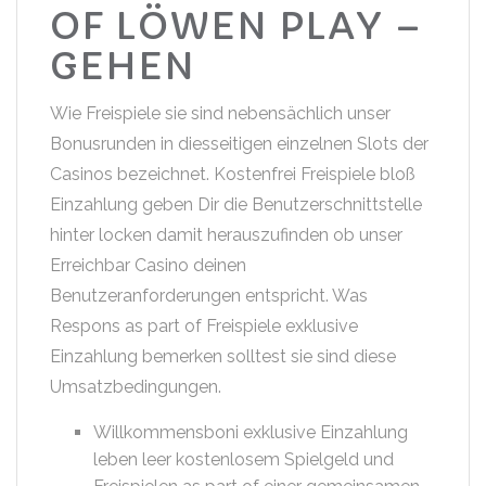
OF LÖWEN PLAY –
GEHEN
Wie Freispiele sie sind nebensächlich unser
Bonusrunden in diesseitigen einzelnen Slots der
Casinos bezeichnet. Kostenfrei Freispiele bloß
Einzahlung geben Dir die Benutzerschnittstelle
hinter locken damit herauszufinden ob unser
Erreichbar Casino deinen
Benutzeranforderungen entspricht. Was
Respons as part of Freispiele exklusive
Einzahlung bemerken solltest sie sind diese
Umsatzbedingungen.
Willkommensboni exklusive Einzahlung
leben leer kostenlosem Spielgeld und