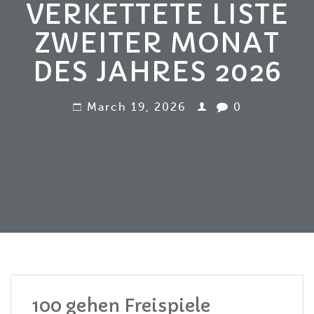
VERKETTETE LISTE
ZWEITER MONAT
DES JAHRES 2026
March 19, 2026
0
100 gehen Freispiele