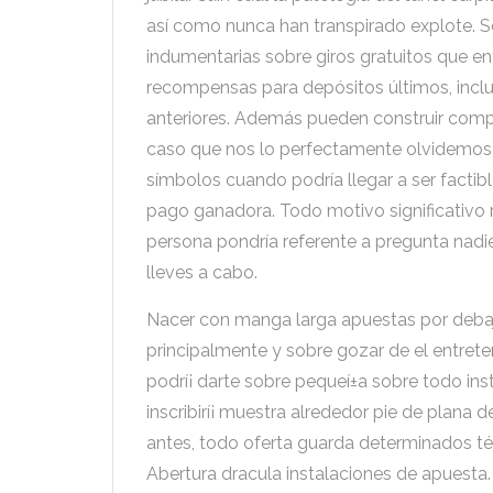
así­ como nunca han transpirado explote.
S
indumentarias sobre giros gratuitos que en
recompensas para depósitos últimos, incl
anteriores. Además pueden construir comp
caso que nos lo perfectamente olvidemos c
símbolos cuando podrí­a llegar a ser factib
pago ganadora. Todo motivo significativo r
persona pondrí­a referente a pregunta nadi
lleves a cabo.
Nacer con manga larga apuestas por debajo
principalmente y sobre gozar de el entreten
podrí¡ darte sobre pequeí±a sobre todo ins
inscribirí¡ muestra alrededor pie de plana
antes, todo oferta guarda determinados t
Abertura dracula instalaciones de apuesta. 