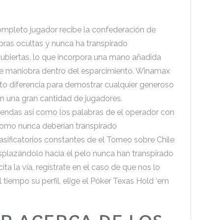
ompleto jugador recibe la confederación de
bras ocultas y nunca ha transpirado
ubiertas, lo que incorpora una mano añadida
e maniobra dentro del esparcimiento. Winamax
nto diferencia para demostrar cualquier generoso
an una gran cantidad de jugadores.
iendas así­ como los palabras de el operador con
í­ como nunca deberían transpirado
sificatorios constantes de el Torneo sobre Chile
splazándolo hacia el pelo nunca han transpirado
a la ví­a, regístrate en el caso de que nos lo
tiempo su perfil, elige el Póker Texas Hold ‘em