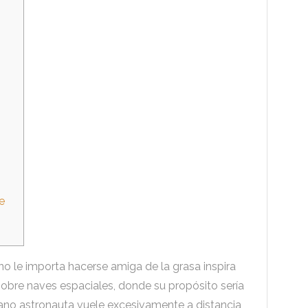
s
e
no le importa hacerse amiga de la grasa inspira
obre naves espaciales, donde su propósito serí­a
arpiano astronauta vuele excesivamente a distancia