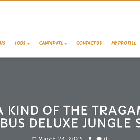
US
JOBS
CANDIDATE
CONTACT US
MY PROFILE
A KIND OF THE TRAG
BUS DELUXE JUNGLE 
March 23, 2026
0