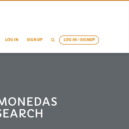
LOG IN
SIGN UP
LOG IN / SIGNUP
AMONEDAS
SEARCH