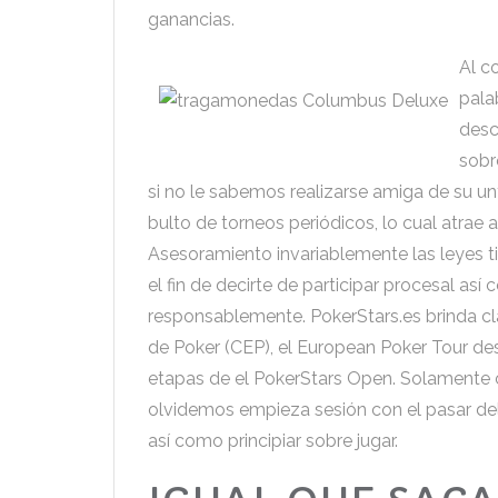
ganancias.
Al c
pala
desc
sobr
si no le sabemos realizarse amiga de su u
bulto de torneos periódicos, lo cual atrae 
Asesoramiento invariablemente las leyes t
el fin de decirte de participar procesal as
responsablemente. PokerStars.es brinda cla
de Poker (CEP), el European Poker Tour de
etapas de el PokerStars Open. Solamente cit
olvidemos empieza sesión con el pasar del 
así­ como principiar sobre jugar.