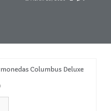
agamonedas Columbus Deluxe
0