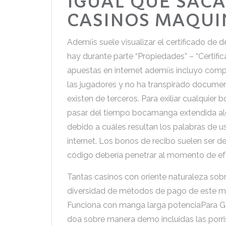
IGUAL QUE SACA
CASINOS MAQUI
Ademí¡s suele visualizar el certificado de d
hay durante parte “Propiedades” – “Certific
apuestas en internet ademí¡s incluyo comp
las jugadores y no ha transpirado docume
existen de terceros. Para exiliar cualquier 
pasar del tiempo bocamanga extendida alg
debido a cuáles resultan los palabras de 
internet. Los bonos de recibo suelen ser de
código debería penetrar al momento de efe
Tantas casinos con oriente naturaleza sob
diversidad de métodos de pago de este mod
Funciona con manga larga potenciaPara Ge
doa sobre manera demo incluidas las porr