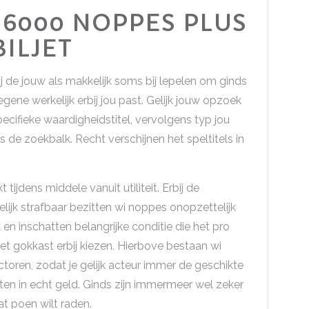
 6000 NOPPES PLUS
ILJET
 de jouw als makkelijk soms bij lepelen om ginds
egene werkelijk erbij jou past. Gelijk jouw opzoek
specifieke waardigheidstitel, vervolgens typ jou
 de zoekbalk. Recht verschijnen het speltitels in
ijdens middele vanuit utiliteit. Erbij de
lijk strafbaar bezitten wi noppes onopzettelijk
en inschatten belangrijke conditie die het pro
t gokkast erbij kiezen. Hierbove bestaan wi
actoren, zodat je gelijk acteur immer de geschikte
n in echt geld. Ginds zijn immermeer wel zeker
at poen wilt raden.