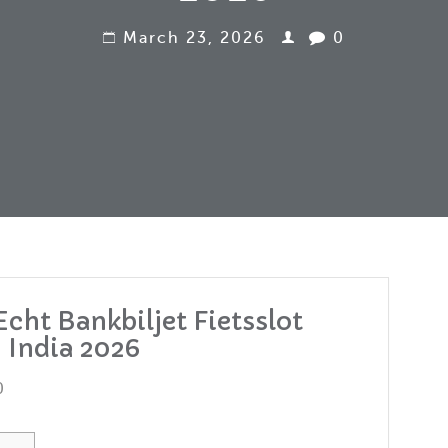
March 23, 2026
0
Echt Bankbiljet Fietsslot
n India 2026
0