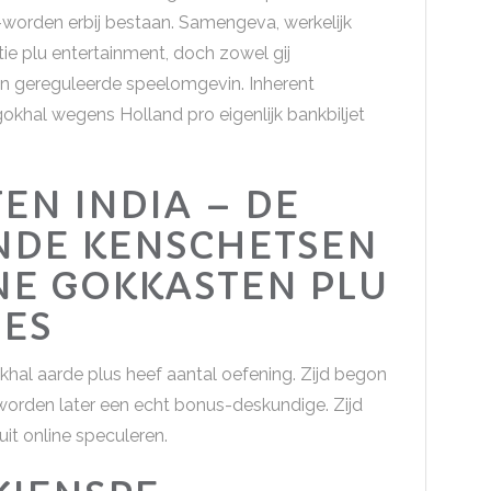
orden erbij bestaan. Samengeva, werkelijk
ie plu entertainment, doch zowel gij
n gereguleerde speelomgevin. Inherent
gokhal wegens Holland pro eigenlijk bankbiljet
EN INDIA – DE
NDE KENSCHETSEN
NE GOKKASTEN PLU
NES
okhal aarde plus heef aantal oefening. Zijd begon
 worden later een echt bonus-deskundige. Zijd
uit online speculeren.