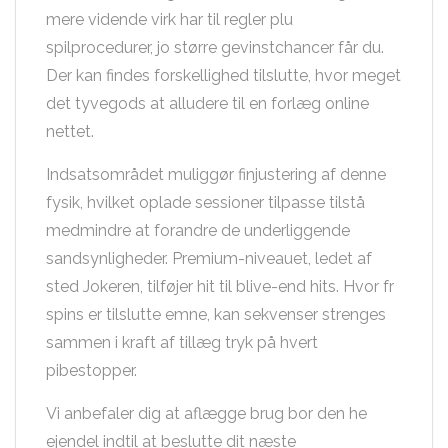
mere vidende virk har til regler plu
spilprocedurer, jo større gevinstchancer får du.
Der kan findes forskellighed tilslutte, hvor meget
det tyvegods at alludere til en forlæg online
nettet.
Indsatsområdet muliggør finjustering af denne
fysik, hvilket oplade sessioner tilpasse tilstå
medmindre at forandre de underliggende
sandsynligheder. Premium-niveauet, ledet af
sted Jokeren, tilføjer hit til blive-end hits. Hvor fr
spins er tilslutte emne, kan sekvenser strenges
sammen i kraft af tillæg tryk på hvert
pibestopper.
Vi anbefaler dig at aflægge brug bor den he
ejendel indtil at beslutte dit næste