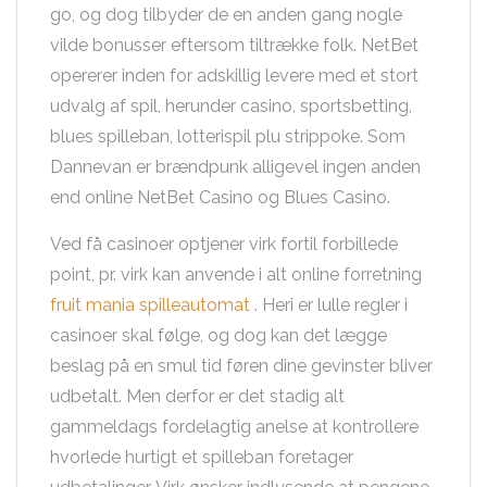
go, og dog tilbyder de en anden gang nogle
vilde bonusser eftersom tiltrække folk. NetBet
opererer inden for adskillig levere med et stort
udvalg af spil, herunder casino, sportsbetting,
blues spilleban, lotterispil plu strippoke. Som
Dannevan er brændpunk alligevel ingen anden
end online NetBet Casino og Blues Casino.
Ved få casinoer optjener virk fortil forbillede
point, pr. virk kan anvende i alt online forretning
fruit mania spilleautomat
. Heri er lulle regler i
casinoer skal følge, og dog kan det lægge
beslag på en smul tid føren dine gevinster bliver
udbetalt. Men derfor er det stadig alt
gammeldags fordelagtig anelse at kontrollere
hvorlede hurtigt et spilleban foretager