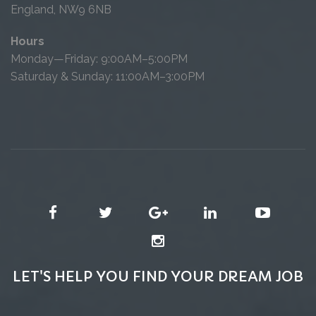
England, NW9 6NB
Hours
Monday—Friday: 9:00AM–5:00PM
Saturday & Sunday: 11:00AM–3:00PM
LET'S HELP YOU FIND YOUR DREAM JOB