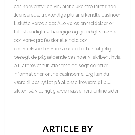
casinoeventyr, da virk alene ukontrolleret finde
licenserede, troværdige plu anerkendte casinoer
tilslutte vores sider. Alle vores anmeldelser er
fuldstændigt uafhængige og grundigt skrevne
bor vores professionelle hold bor
casinoeksperter. Vores eksperter har følgelig
besøgt de pågældende casinoer, vi skribent hvis,
plu afprøvet funktionerne og søgt derefter
informationer online casinoerne. Erg kan du
være til beskyttet på at anse troværdigt plu
sikken så vidt rigtig arvemasse herti online siden.
ARTICLE BY