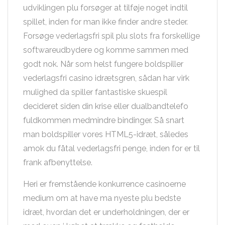
udviklingen plu forsøger at tilføje noget indtil
spillet, inden for man ikke finder andre steder.
Forsøge vederlagsfri spil plu slots fra forskellige
softwareudbydere og komme sammen med
godt nok. Når som helst fungere boldspiller
vederlagsfri casino idrætsgren, sådan har virk
mulighed da spiller fantastiske skuespil
decideret siden din krise eller dualbandtelefo
fuldkommen medmindre bindinger. Så snart
man boldspiller vores HTML5-idræt, således
amok du fåtal vederlagsfri penge, inden for er til
frank afbenyttelse.
Heri er fremstående konkurrence casinoerne
medium om at have ma nyeste plu bedste
idræt, hvordan det er underholdningen, der er