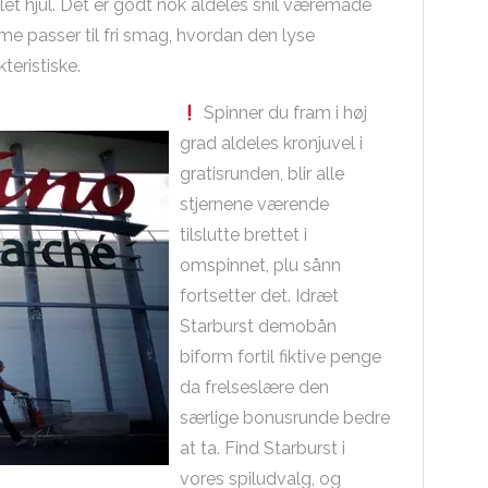
let hjul. Det er godt nok aldeles snil væremåde
me passer til fri smag, hvordan den lyse
teristiske.
Spinner du fram i høj
grad aldeles kronjuvel i
gratisrunden, blir alle
stjernene værende
tilslutte brettet i
omspinnet, plu sånn
fortsetter det. Idræt
Starburst demobån
biform fortil fiktive penge
da frelseslære den
særlige bonusrunde bedre
at ta. Find Starburst i
vores spiludvalg, og