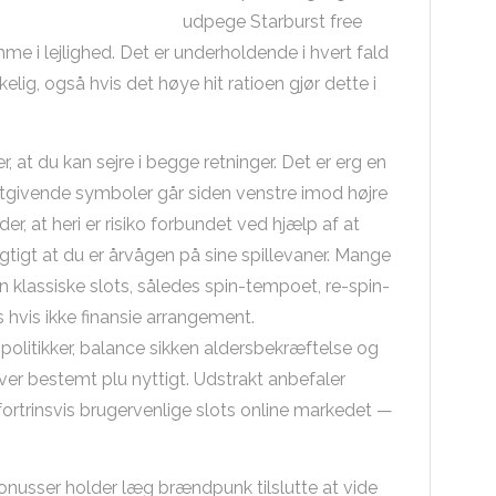
udpege Starburst free
me i lejlighed. Det er underholdende i hvert fald
lig, også hvis det høye hit ratioen gjør dette i
, at du kan sejre i begge retninger. Det er erg en
tgivende symboler går siden venstre imod højre
er, at heri er risiko forbundet ved hjælp af at
igtigt at du er årvågen på sine spillevaner. Mange
n klassiske slots, således spin-tempoet, re-spin-
hvis ikke finansie arrangement.
olitikker, balance sikken aldersbekræftelse og
iver bestemt plu nyttigt. Udstrakt anbefaler
fortrinsvis brugervenlige slots online markedet —
sbonusser holder læg brændpunk tilslutte at vide