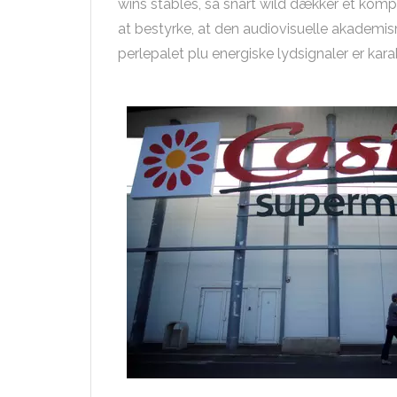
wins stables, så snart wild dækker et komp
at bestyrke, at den audiovisuelle akademis
perlepalet plu energiske lydsignaler er karak