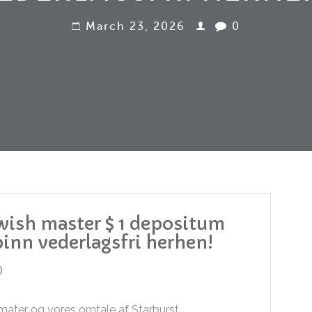
March 23, 2026
0
wish master $ 1 depositum
pinn vederlagsfri herhen!
0
ater og vores omtale af Starburst