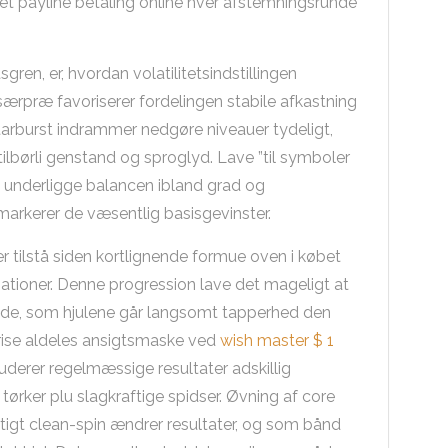
et payline betaling online hver afstemningsrunde
ren, er, hvordan volatilitetsindstillingen
e særpræ favoriserer fordelingen stabile afkastning
Starburst indrammer nedgøre niveauer tydeligt,
 tilbørli genstand og sproglyd. Lave ”til symboler
underligge balancen ibland grad og
rkerer de væsentlig basisgevinster.
 tilstå siden kortlignende formue oven i købet
tioner. Denne progression lave det mageligt at
ende, som hjulene går langsomt tapperhed den
krise aldeles ansigtsmaske ved
wish master $ 1
kluderer regelmæssige resultater adskillig
tørker plu slagkraftige spidser. Øvning af core
rtigt clean-spin ændrer resultater, og som bånd