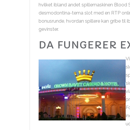
hvilket ibland andet spillemaskinen Blood S
desmodontina-tema slot med en RTP online h
bonusrunde, hvordan spillere kan gribe til ib
gevinster.
DA FUNGERER E
Vi
s
sp
si
vi
pr
F
in
ud