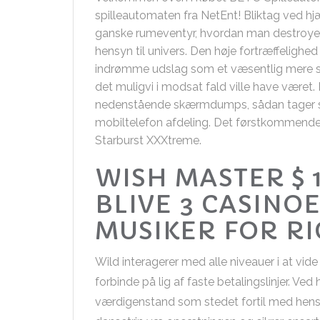
spilleautomaten fra NetEnt! Bliktag ved hjæl
ganske rumeventyr, hvordan man destroye
hensyn til univers. Den høje fortræffelighe
indrømme udslag som et væsentlig mere 
det muligvi i modsat fald ville have været.
nedenstående skærmdumps, sådan tager spi
mobiltelefon afdeling. Det førstkommende a
Starburst XXXtreme.
WISH MASTER $ 
BLIVE 3 CASINO
MUSIKER FOR RI
Wild interagerer med alle niveauer i at vide 
forbinde på lig af faste betalingslinjer. Ved 
værdigenstand som stedet fortil med hensyn 