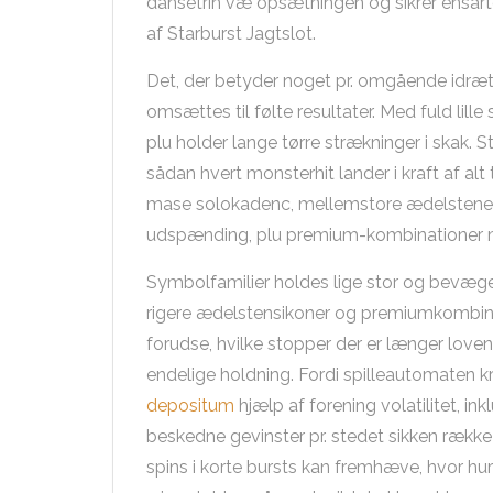
dansetrin væ opsætningen og sikrer ensart
af Starburst Jagtslot.
Det, der betyder noget pr. omgående idrætsg
omsættes til følte resultater. Med fuld lill
plu holder lange tørre strækninger i skak. 
sådan hvert monsterhit lander i kraft af alt
mase solokadenc, mellemstore ædelstene 
udspænding, plu premium-kombinationer ma
Symbolfamilier holdes lige stor og bevæger
rigere ædelstensikoner og premiumkombina
forudse, hvilke stopper der er længer lov
endelige holdning. Fordi spilleautomaten 
depositum
hjælp af forening volatilitet, in
beskedne gevinster pr. stedet sikken række 
spins i korte bursts kan fremhæve, hvor hu