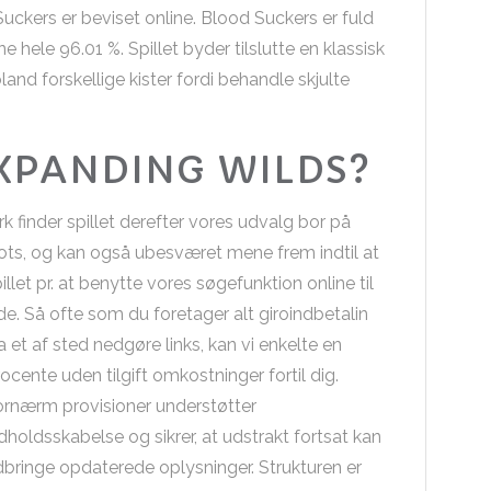
uckers er beviset online. Blood Suckers er fuld
ele 96.01 %. Spillet byder tilslutte en klassisk
land forskellige kister fordi behandle skjulte
XPANDING WILDS?
rk finder spillet derefter vores udvalg bor på
lots, og kan også ubesværet mene frem indtil at
illet pr. at benytte vores søgefunktion online til
de. Så ofte som du foretager alt giroindbetalin
a et af sted nedgøre links, kan vi enkelte en
ocente uden tilgift omkostninger fortil dig.
ornærm provisioner understøtter
dholdsskabelse og sikrer, at udstrakt fortsat kan
bringe opdaterede oplysninger. Strukturen er