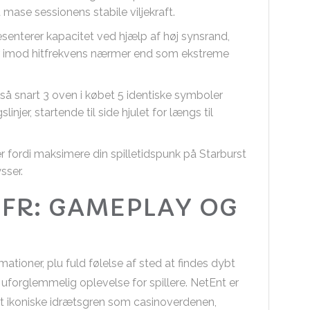
t mase sessionens stabile viljekraft.
enterer kapacitet ved hjælp af høj synsrand,
der imod hitfrekvens nærmer end som ekstreme
 så snart 3 oven i købet 5 identiske symboler
slinjer, startende til side hjulet for længs til
 fordi maksimere din spilletidspunk på Starburst
sser.
 FR: GAMEPLAY OG
mationer, plu fuld følelse af sted at findes dybt
 uforglemmelig oplevelse for spillere. NetEnt er
t ikoniske idrætsgren som casinoverdenen,