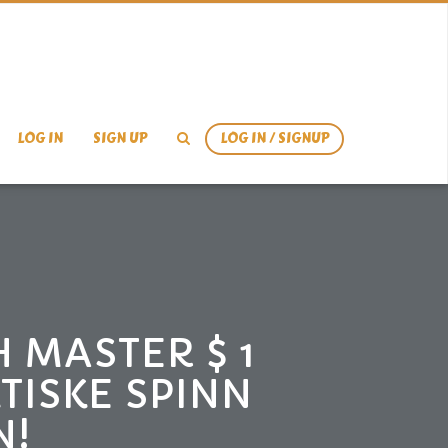
LOG IN
SIGN UP
LOG IN / SIGNUP
 MASTER $ 1
TISKE SPINN
N!