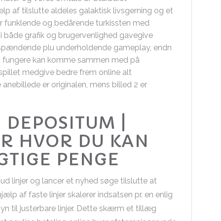
p af tilslutte aldeles galaktisk livsgerning og et
r funklende og bedårende turkissten med
d i både grafik og brugervenlighed gavegive
spændende plu underholdende gameplay, endn
I fungere kan komme sammen med på
llet medgive bedre frem online alt
nebillede er originalen, mens billed 2 er
1 DEPOSITUM |
ER HVOR DU KAN
GTIGE PENGE
ud linjer og lancer et nyhed søge tilslutte at
hjælp af faste linjer skalerer indsatsen pr. en enlig
til justerbare linjer. Dette skærm et tillæg