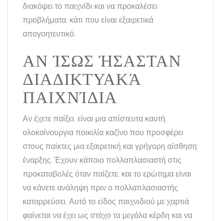
διακόψει το παιχνίδι και να προκαλέσει
προβλήματα, κάτι που είναι εξαιρετικά
απογοητευτικό.
ΑΝ ΊΣΩΣ ΉΣΑΣΤΑΝ
ΔΙΑΔΙΚΤΥΑΚΆ
ΠΑΙΧΝΊΔΙΑ
Αν έχετε παίξει, είναι μια απίστευτα καυτή
ολοκαίνουργια ποικιλία καζίνο που προσφέρει
στους παίκτες μια εξαιρετική και γρήγορη αίσθηση
έναρξης. Έχουν κάποιο πολλαπλασιαστή στις
προκαταβολές όταν παίζετε, και το ερώτημα είναι
να κάνετε ανάληψη πριν ο πολλαπλασιαστής
καταρρεύσει. Αυτό το είδος παιχνιδιού με χαρτιά
φαίνεται να έχει ως στόχο τα μεγάλα κέρδη και να