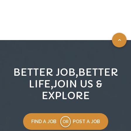
BETTER JOB,BETTER
LIFE,JOIN US &
EXPLORE
FIND A JOB
POST A JOB
OR