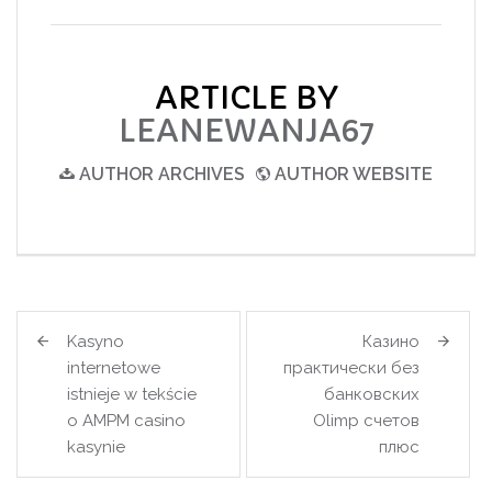
ARTICLE BY
LEANEWANJA67
AUTHOR ARCHIVES
AUTHOR WEBSITE
Post
Kasyno
Казино
navigation
internetowe
практически без
istnieje w tekście
банковских
o AMPM casino
Olimp счетов
kasynie
плюс