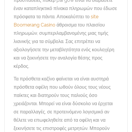
προσπάθειες πόκερ pai gow είναι να διαβάσετε
έναν καταπληκτικό πίνακα πληρωμών που έδωσε
πρόσφατα τα πάντα. Αποκαλύπτει το
site
Boomerang Casino
άθροισμα του πλαισίου
πληρωμών, συμπεριλαμβανομένης μιας τιμής
λιανικής για τα σύμβολα. Σας επιτρέπει να
αξιολογήσετε την μεταβλητότητα ενός κουλοχέρη
και να ξεκινήσετε την αναλογία θέσης προς
κέρδος.
Τα πρόσθετα καζίνο φαίνεται να είναι αυστηρά
πρόσθετα οφέλη που ωθούν όλους τους νέους
παίκτες και διατηρούν τους παλιούς όσο
χρειάζονται. Μπορεί να είναι δύσκολο να έρχεται
σε παραλλαγές, σε προτεινόμενο λογισμικό αν
θέλετε να επωφεληθείτε από τα οφέλη και να
ξεκινήσετε τις επιστροφές μετρητών. Μπορούν