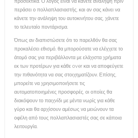
προσεκτικά. Ο λόγος είναι να κάνετε ανάληψη πριν
περάσει ο πολλαπλασιαστής, και αν σας κάνει να
κάνετε την ανάληψη του αυτοκινήτου σας, χάνετε
το τελευταίο ποντάρισμα.
Όπως αν διαπιστώσετε ότι το παρελθόν θα σας
προκαλέσει εθισμό, θα μπορούσατε να ελέγχετε το
άτομό σας για περιβάλλοντα με ελάχιστα χρήματα
εκ των προτέρων για κάθε over και να αποφεύγετε
την πιθανότητα να σας στοιχηματίζουν. Επίσης,
μπορείτε να χρησιμοποιήσετε τις
αυτοματοποιημένες προσφορές, οι οποίες θα
διακόψουν το παιχνίδι με μέντα νωρίς για κάθε
γύρο και θα αρχίσουν αμέσως να μειώνουν τα
οφέλη από τους πολλαπλασιαστές σας σε κάποια
λειτουργία.