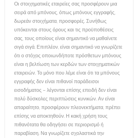
Οι στοιχηματικές εταιρείες σας προσφέρουν μια
σειρά από μπόνους, όπως μπόνους εγγραφής,
δωρεάν στοιχήματα, προσφορές. Συνήθως
υπόκεινται στους όρους και τις προϋποθέσεις
σας, τους οποίους είναι σημαντικό να μαθαίνετε
σιγά σιγά. Επιπλέον, είναι σημαντικό να γνωρίζετε
ότι ο στόχος οποιωνδήποτε πρόσθετων μπόνους
είναι η βελτίωση των κερδών των στοιχηματικών
εταιρειών. Το μόνο που λέμε είναι ότι τα μπόνους
εγγραφής δεν είναι πιθανοί παράδεισοι
εισοδήματος – λέγονται επίσης επειδή δεν είναι
πολύ δύσκολες περιπτώσεις κυνικών. Αν είναι
απαραίτητο, προσφέρουν πλεονεκτήματα, πρέπει
επίσης να αποκτηθούν. Η κακή χρήση τους
πιθανότατα θα οδηγήσει σε περιορισμό ή
παραβίαση. Να γνωρίζετε σχολαστικά την