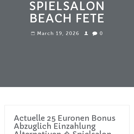
SPIELSALON
BEACH FETE
March 19, 2026
0
Actuelle 25 Euronen Bonus
Abzuglich Einzahlung