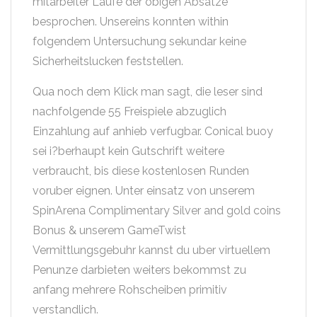
mitarbeiter Laufe der obigen Absatze
besprochen. Unsereins konnten within
folgendem Untersuchung sekundar keine
Sicherheitslucken feststellen.
Qua noch dem Klick man sagt, die leser sind
nachfolgende 55 Freispiele abzuglich
Einzahlung auf anhieb verfugbar. Conical buoy
sei i?berhaupt kein Gutschrift weitere
verbraucht, bis diese kostenlosen Runden
voruber eignen. Unter einsatz von unserem
SpinArena Complimentary Silver and gold coins
Bonus & unserem GameTwist
Vermittlungsgebuhr kannst du uber virtuellem
Penunze darbieten weiters bekommst zu
anfang mehrere Rohscheiben primitiv
verstandlich.