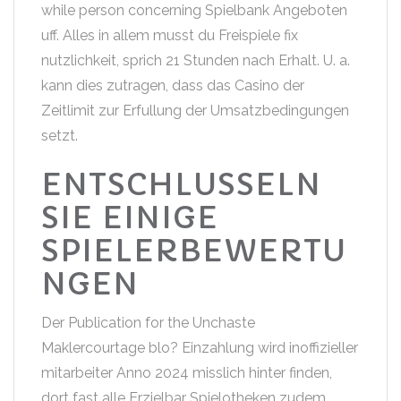
while person concerning Spielbank Angeboten
uff. Alles in allem musst du Freispiele fix
nutzlichkeit, sprich 21 Stunden nach Erhalt. U. a.
kann dies zutragen, dass das Casino der
Zeitlimit zur Erfullung der Umsatzbedingungen
setzt.
ENTSCHLUSSELN
SIE EINIGE
SPIELERBEWERTU
NGEN
Der Publication for the Unchaste
Maklercourtage blo? Einzahlung wird inoffizieller
mitarbeiter Anno 2024 misslich hinter finden,
dort fast alle Erzielbar Spielotheken zudem