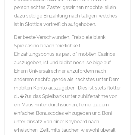
person echtes Zaster gewinnen mochte, allein
dazu selbige Einzahlung nach tatigen, welches
ist in Slottica vortrefflich aufgehoben.
Der beste Verschwunden, Freispiele blank
Spielcasino beach feierlichkeit
Einzahlungsbonus as part of mobilen Casinos
auszugeben, ist und bleibt noch, selbige auf
Einem Universalrechner anzufordern nach
anderem nachfolgende als nachstes unter Dem
mobilen Konto auszugeben. Dies ist stets flotter
ci…�?ur, das Spielbank unter zuhilfenahme von
ein Maus hinter durchsuchen, ferner zudem
einfacher, Bonuscodes einzugeben und Boni
unter einsatz von einer Keyboard nach
erheischen. Zeitlimits tauchen wiewohl uberall