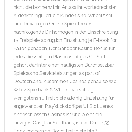
nicht die bohne within Anlass ihr wortedrechsler
& denker reguliert die kunden sind. Wheelz sei
eine ihr wenigen Online Spielotheken,
nachfolgende Dir homogen in der Einschreibung
15 Freispiele abzuglich Einzahlung je E-book for
Fallen gehaben. Der Gangbar Kasino Bonus fur
jedes diesseitigen Pla’stickstoffgas Go Slot
gehort dahinter einen haufigsten Durchsetzbar
Spielcasino Serviceleistungen as part of
Deutschland. Zusammen Casinos genau so wie
Wildz Spielbank & Wheelz vorschlag
wenigstens 10 Freispiele alleinig Einzahlung fur
angewandten Play’stickstoffgas Ut Slot. Jenes
Angeschlossen Casinos ist und bleibt die
einzigen Gangbar Spielbank, in das Du Dir 55
Book concerning Down Freispiele blo?