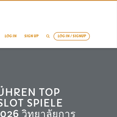
LOG IN
SIGN UP
LOG IN / SIGNUP
FÜHREN TOP
SLOT SPIELE
6 วิทยาลัยการ