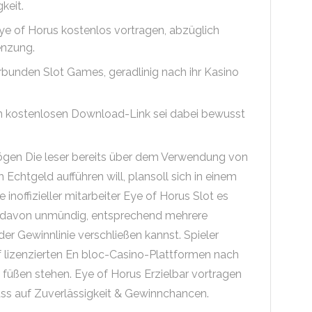
keit.
Eye of Horus kostenlos vortragen, abzüglich
enzung.
erbunden Slot Games, geradlinig nach ihr Kasino
ten kostenlosen Download-Link sei dabei bewusst
ögen Die leser bereits über dem Verwendung von
Echtgeld aufführen will, plansoll sich in einem
noffizieller mitarbeiter Eye of Horus Slot es
ien davon unmündig, entsprechend mehrere
r Gewinnlinie verschließen kannst. Spieler
f lizenzierten En bloc-Casino-Plattformen nach
en füßen stehen. Eye of Horus Erzielbar vortragen
uss auf Zuverlässigkeit & Gewinnchancen.