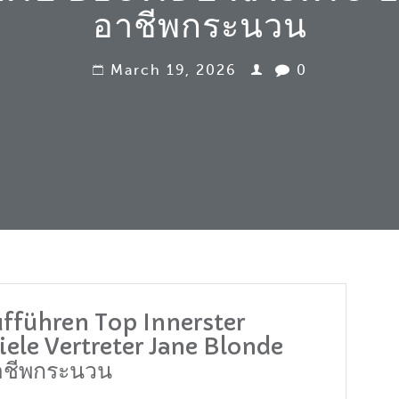
อาชีพกระนวน
March 19, 2026
0
ufführen Top Innerster
iele Vertreter Jane Blonde
าชีพกระนวน