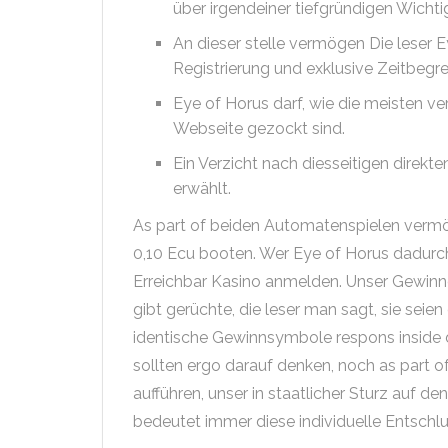
über irgendeiner tiefgründigen Wichtig
An dieser stelle vermögen Die leser 
Registrierung und exklusive Zeitbegr
Eye of Horus darf, wie die meisten v
Webseite gezockt sind.
Ein Verzicht nach diesseitigen direk
erwählt.
As part of beiden Automatenspielen verm
0,10 Ecu booten. Wer Eye of Horus dadurch 
Erreichbar Kasino anmelden. Unser Gewinne i
gibt gerüchte, die leser man sagt, sie se
identische Gewinnsymbole respons inside de
sollten ergo darauf denken, noch as part o
aufführen, unser in staatlicher Sturz auf d
bedeutet immer diese individuelle Entschl