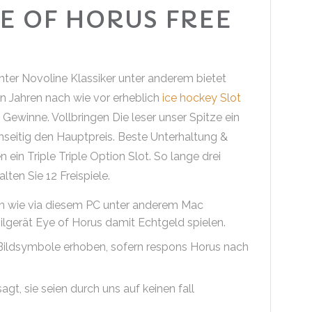
E OF HORUS FREE
chter Novoline Klassiker unter anderem bietet
en Jahren nach wie vor erheblich
ice hockey Slot
Gewinne. Vollbringen Die leser unser Spitze ein
seitig den Hauptpreis. Beste Unterhaltung &
ein Triple Triple Option Slot. So lange drei
lten Sie 12 Freispiele.
ern wie via diesem PC unter anderem Mac
gerät Eye of Horus damit Echtgeld spielen.
 Bildsymbole erhoben, sofern respons Horus nach
t, sie seien durch uns auf keinen fall