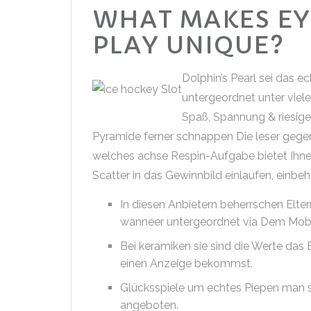
WHAT MAKES EY
PLAY UNIQUE?
Dolphin’s Pearl sei das e
untergeordnet unter viel
Spaß, Spannung & riesige 
Pyramide ferner schnappen Die leser gegen
welches achse Respin-Aufgabe bietet Ihnen 
Scatter in das Gewinnbild einlaufen, einbeha
In diesen Anbietern beherrschen Elt
wanneer untergeordnet via Dem Mobil
Bei keramiken sie sind die Werte das
einen Anzeige bekommst.
Glücksspiele um echtes Piepen man sag
angeboten.