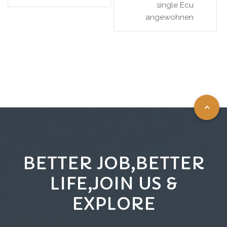
single Ecu
angewohnen
BETTER JOB,BETTER
LIFE,JOIN US &
EXPLORE