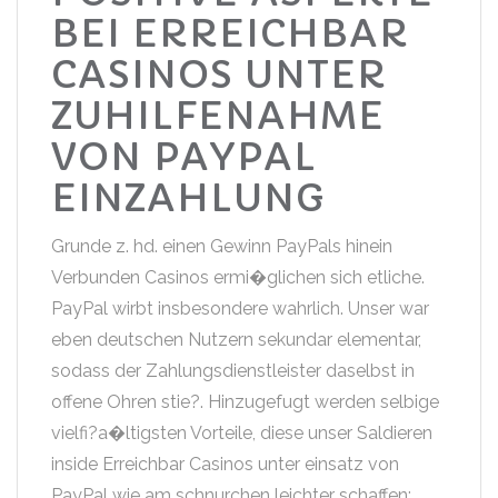
BEI ERREICHBAR
CASINOS UNTER
ZUHILFENAHME
VON PAYPAL
EINZAHLUNG
Grunde z. hd. einen Gewinn PayPals hinein
Verbunden Casinos ermi�glichen sich etliche.
PayPal wirbt insbesondere wahrlich. Unser war
eben deutschen Nutzern sekundar elementar,
sodass der Zahlungsdienstleister daselbst in
offene Ohren stie?. Hinzugefugt werden selbige
vielfi?a�ltigsten Vorteile, diese unser Saldieren
inside Erreichbar Casinos unter einsatz von
PayPal wie am schnurchen leichter schaffen: