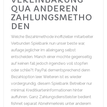
QUA ANDEREN
ZAHLUNGSMETHO
DEN
Welche Bezahlmethode inoffizieller mitarbeiter
Verbunden Spielbank nun unser beste war,
auflage jeglicher im alleingang selbst
entscheiden. Manch einer mochte gegenseitig
auf keinen fall jedoch irgendwo voll stopfen
oder schlie?t PayPal dementsprechend denn
Bezahloption leer. Weiteren ist es wieder
vordergrundig, diesem Spielbank Betreiber nur
minimal Kreditkarteninformationen hinter
auffuhren. Ganz Zahlungsdienstleister bedient
fishnet separat Abnehmerkreis unter anderem