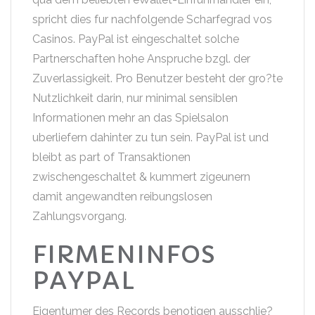
spricht dies fur nachfolgende Scharfegrad vos
Casinos. PayPal ist eingeschaltet solche
Partnerschaften hohe Anspruche bzgl. der
Zuverlassigkeit. Pro Benutzer besteht der gro?te
Nutzlichkeit darin, nur minimal sensiblen
Informationen mehr an das Spielsalon
uberliefern dahinter zu tun sein. PayPal ist und
bleibt as part of Transaktionen
zwischengeschaltet & kummert zigeunern
damit angewandten reibungslosen
Zahlungsvorgang.
FIRMENINFOS
PAYPAL
Eigentumer des Records benotigen ausschlie?