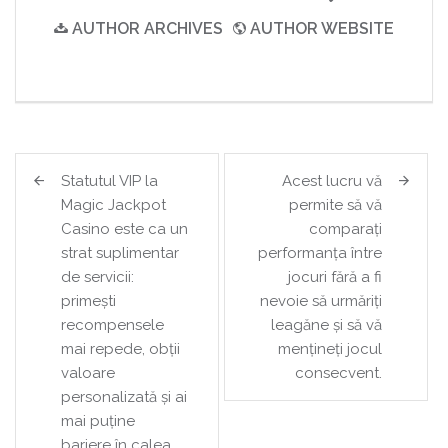
AUTHOR ARCHIVES
AUTHOR WEBSITE
Post
Statutul VIP la
Acest lucru vă
navigation
Magic Jackpot
permite să vă
Casino este ca un
comparați
strat suplimentar
performanța între
de servicii:
jocuri fără a fi
primești
nevoie să urmăriți
recompensele
leagăne și să vă
mai repede, obții
mențineți jocul
valoare
consecvent.
personalizată și ai
mai puține
bariere în calea