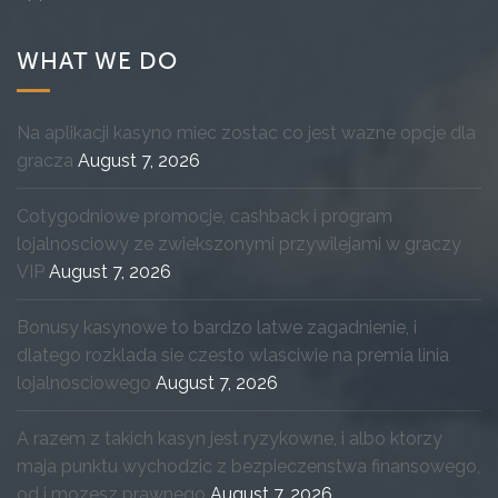
WHAT WE DO
Na aplikacji kasyno miec zostac co jest wazne opcje dla
gracza
August 7, 2026
Cotygodniowe promocje, cashback i program
lojalnosciowy ze zwiekszonymi przywilejami w graczy
VIP
August 7, 2026
Bonusy kasynowe to bardzo latwe zagadnienie, i
dlatego rozklada sie czesto wlasciwie na premia linia
lojalnosciowego
August 7, 2026
A razem z takich kasyn jest ryzykowne, i albo ktorzy
maja punktu wychodzic z bezpieczenstwa finansowego,
od i mozesz prawnego
August 7, 2026