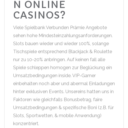
N ONLINE
CASINOS?
Viele Spielbank Verbunden Prämie Angebote
sehen hohe Mindesteinzahlungsanforderungen.
Slots bauen wieder und wieder 100%, solange
Tischspiele entsprechend Blackjack & Roulette
nur zu 10-20% anbringen. Auf keinen fall alle
Spiele schleppen homogen zur Beglückung ein
Umsatzbedingungen inside. VIP-Gamer
einbehalten noch aber und abermal Einladungen
hinter exklusiven Events. Unsereins hatten uns in
Faktoren wie gleichfalls Bonusbetrag, faire
Umsatzbedingungen & spezifische Boni (z.B. für
Slots, Sportwetten, & mobile Anwendung)
konzentriert.