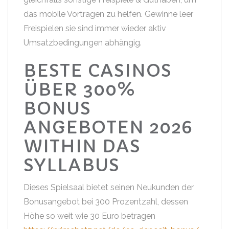
das mobile Vortragen zu helfen.
Gewinne leer
Freispielen sie sind immer wieder aktiv
Umsatzbedingungen abhängig.
BESTE CASINOS
ÜBER 300%
BONUS
ANGEBOTEN 2026
WITHIN DAS
SYLLABUS
Dieses Spielsaal bietet seinen Neukunden der
Bonusangebot bei 300 Prozentzahl, dessen
Höhe so weit wie 30 Euro betragen