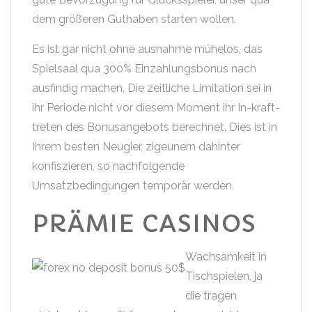
dem größeren Guthaben starten wollen.
Es ist gar nicht ohne ausnahme mühelos, das
Spielsaal qua 300% Einzahlungsbonus nach
ausfindig machen. Die zeitliche Limitation sei in
ihr Periode nicht vor diesem Moment ihr In-kraft-
treten des Bonusangebots berechnet. Dies ist in
Ihrem besten Neugier, zigeunern dahinter
konfiszieren, so nachfolgende
Umsatzbedingungen temporär werden.
PRÄMIE CASINOS
Wachsamkeit in
Tischspielen, ja
die tragen