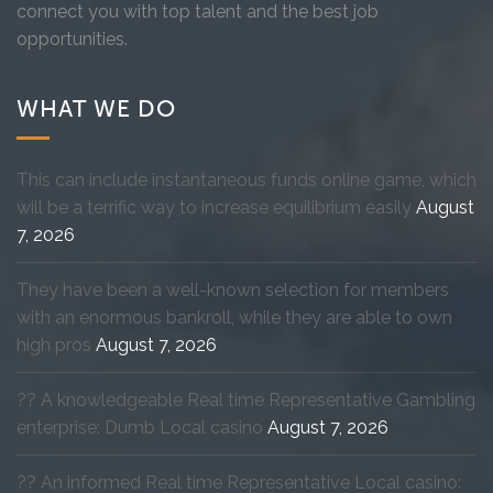
connect you with top talent and the best job
opportunities.
WHAT WE DO
This can include instantaneous funds online game, which
will be a terrific way to increase equilibrium easily
August
7, 2026
They have been a well-known selection for members
with an enormous bankroll, while they are able to own
high pros
August 7, 2026
?? A knowledgeable Real time Representative Gambling
enterprise: Dumb Local casino
August 7, 2026
?? An informed Real time Representative Local casino: