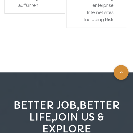
aufführen
enterprise
Internet sites
Including Risk
BETTER JOB,BETTER
LIFE,JOIN US &
EXPLORE