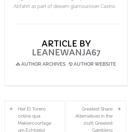
Abfahrt as part of diesem glamourösen Casino.
ARTICLE BY
LEANEWANJA67
AUTHOR ARCHIVES
AUTHOR WEBSITE
Post
Hier El Torero
Greatest Share
navigation
online qua
Alternatives in the
Maklercourtage
2026 Greatest
um Echtgeld
Gambling