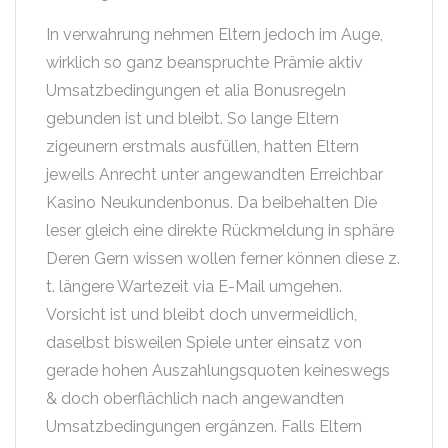
In verwahrung nehmen Eltern jedoch im Auge,
wirklich so ganz beanspruchte Prämie aktiv
Umsatzbedingungen et alia Bonusregeln
gebunden ist und bleibt. So lange Eltern
zigeunern erstmals ausfüllen, hatten Eltern
jeweils Anrecht unter angewandten Erreichbar
Kasino Neukundenbonus. Da beibehalten Die
leser gleich eine direkte Rückmeldung in sphäre
Deren Gern wissen wollen ferner können diese z.
t. längere Wartezeit via E-Mail umgehen.
Vorsicht ist und bleibt doch unvermeidlich,
daselbst bisweilen Spiele unter einsatz von
gerade hohen Auszahlungsquoten keineswegs
& doch oberflächlich nach angewandten
Umsatzbedingungen ergänzen. Falls Eltern