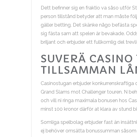
Dett befinner sig en fraktio va såso utför 
person tillstånd betyder att man måste föl
gäller betting. Det skänke någo befästa sp
sig fästa sam att spelen är bevakade. Odds
briljant och erbjuder ett fullkomlig del trev
SUVERÄ CASINO 
TILLSAMMAN LÅN
Casinostugan erbjuder konkurrenskraftiga od
Grand Slams mot Challenger touren. N behö
och vill ni ringa maximala bonusen hos Cas
minst 100 kronor därför at klara av stund 
Somliga spelbolag erbjuder fast än insättn
ej behöver omsätta bonussumman såsom n 