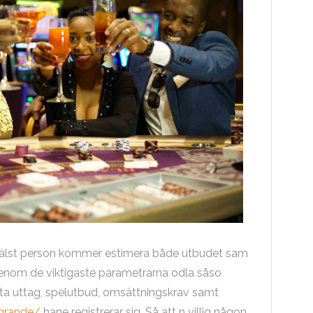
gfrälst person kommer estimera både utbudet sam
genom de viktigaste parametrarna odla såso
sta uttag, spelutbud, omsättningskrav samt
-grande/
hane registrerar sig. Så att n villig någon