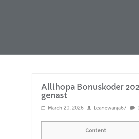
Allihopa Bonuskoder 20
genast
March 20, 2026
Leanewanja67
Content