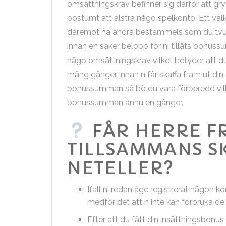
omsättningskrav befinner sig därför att gr
postumt att alstra någo spelkonto. Ett vä
däremot ha andra bestämmels som du tvunge
innan en säker belopp för ni tillåts bonu
någo omsättningskrav vilket betyder att 
mäng gånger innan n får skaffa fram ut din 
bonussumman så bö du vara förberedd vil
bonussumman ännu en gånger.
FÅR HERRE F
TILLSAMMANS S
NETELLER?
Ifall ni redan äge registrerat någon 
medför det att n inte kan förbruka de
Efter att du fått din insättningsbonus