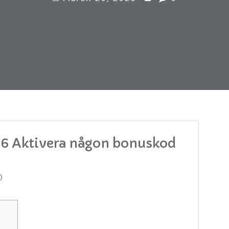
26 Aktivera någon bonuskod
0