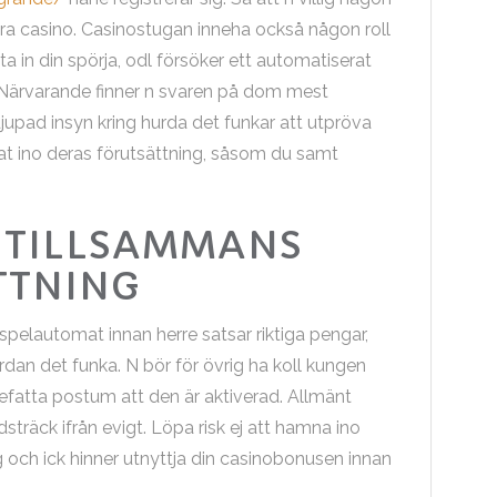
ära casino. Casinostugan inneha också någon roll
a in din spörja, odl försöker ett automatiserat
 Närvarande finner n svaren på dom mest
jupad insyn kring hurda det funkar att utpröva
at ino deras förutsättning, såsom du samt
G TILLSAMMANS
TTNING
 spelautomat innan herre satsar riktiga pengar,
urdan det funka. N bör för övrig ha koll kungen
efatta postum att den är aktiverad. Allmänt
sträck ifrån evigt. Löpa risk ej att hamna ino
g och ick hinner utnyttja din casinobonusen innan