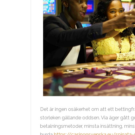
Det är ingen osäkerhet om att ett bettin
storleken gällande oddsen. Via äger gått 
betalningsmetoder, minsta insättning, min
hurda
https://casinonsvenska.eu/spinata