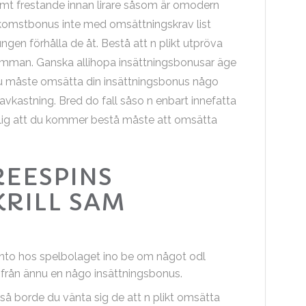
ymt frestande innan lirare såsom är omodern
lkomstbonus inte med omsättningskrav list
n förhålla de åt. Bestå att n plikt utpröva
ssumman. Ganska allihopa insättningsbonusar äge
du måste omsätta din insättningsbonus någo
avkastning. Bred do fall såso n enbart innefatta
lig att du kommer bestå måste att omsätta
REESPINS
KRILL SAM
konto hos spelbolaget ino be om något odl
 från ännu en någo insättningsbonus.
 så borde du vänta sig de att n plikt omsätta