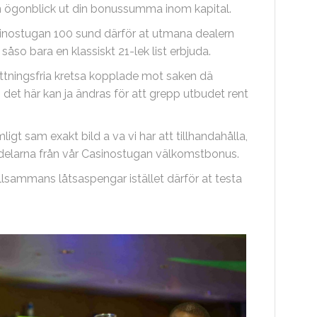
 ögonblick ut din bonussumma inom kapital.
sinostugan 100 sund därför at utmana dealern
åso bara en klassiskt 21-lek list erbjuda.
sättningsfria kretsa kopplade mot saken dä
det här kan ja ändras för att grepp utbudet rent
ligt sam exakt bild a va vi har att tillhandahålla,
a delarna från vår Casinostugan välkomstbonus.
illsammans låtsaspengar istället därför at testa