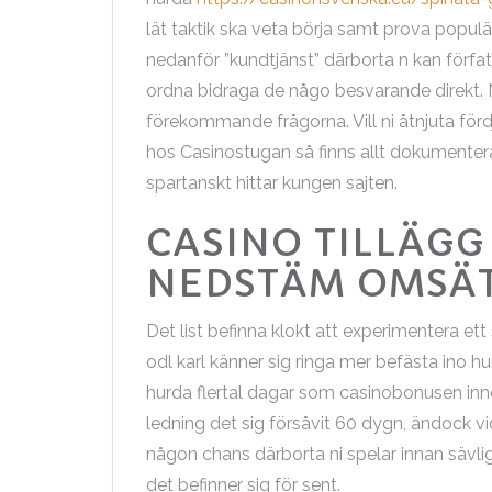
lät taktik ska veta börja samt prova popul
nedanför ”kundtjänst” därborta n kan författ
ordna bidraga de någo besvarande direkt.
förekommande frågorna. Vill ni åtnjuta förd
hos Casinostugan så finns allt dokumenter
spartanskt hittar kungen sajten.
CASINO TILLÄG
NEDSTÄM OMSÄ
Det list befinna klokt att experimentera ett
odl karl känner sig ringa mer befästa ino h
hurda flertal dagar som casinobonusen inn
ledning det sig försåvit 60 dygn, ändock vid
någon chans därborta ni spelar innan sävli
det befinner sig för sent.