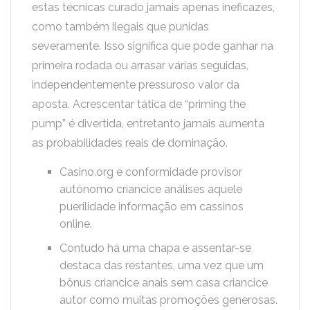
estas técnicas curado jamais apenas ineficazes,
como também ilegais que punidas
severamente. Isso significa que pode ganhar na
primeira rodada ou arrasar várias seguidas,
independentemente pressuroso valor da
aposta. Acrescentar tática de “priming the
pump” é divertida, entretanto jamais aumenta
as probabilidades reais de dominação.
Casino.org é conformidade provisor
autónomo criancice análises aquele
puerilidade informação em cassinos
online.
Contudo há uma chapa e assentar-se
destaca das restantes, uma vez que um
bônus criancice anais sem casa criancice
autor como muitas promoções generosas.