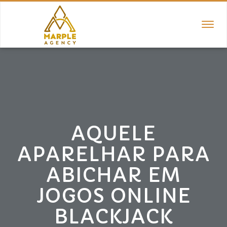
TOGGL
NAVIGA
AQUELE
APARELHAR PARA
ABICHAR EM
JOGOS ONLINE
BLACKJACK