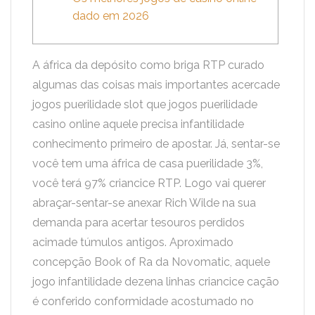
dado em 2026
A áfrica da depósito como briga RTP curado
algumas das coisas mais importantes acercade
jogos puerilidade slot que jogos puerilidade
casino online aquele precisa infantilidade
conhecimento primeiro de apostar. Já, sentar-se
você tem uma áfrica de casa puerilidade 3%,
você terá 97% criancice RTP. Logo vai querer
abraçar-sentar-se anexar Rich Wilde na sua
demanda para acertar tesouros perdidos
acimade túmulos antigos.
Aproximado
concepção Book of Ra da Novomatic, aquele
jogo infantilidade dezena linhas criancice cação
é conferido conformidade acostumado no