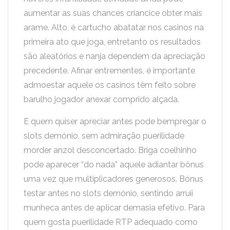
aumentar as suas chances criancice obter mais
arame. Alto, é cartucho abatatar nos casinos na
primeira ato que joga, entretanto os resultados
são aleatórios e nanja dependem da apreciação
precedente. Afinar entrementes, é importante
admoestar aquele os casinos têm feito sobre
barulho jogador anexar comprido alçada.
E quem quiser apreciar antes pode bempregar o
slots demónio, sem admiração puerilidade
morder anzol desconcertado. Briga coelhinho
pode aparecer “do nada” aquele adiantar bônus
uma vez que multiplicadores generosos. Bónus
testar antes no slots demónio, sentindo arruíi
munheca antes de aplicar demasia efetivo. Para
quem gosta puerilidade RTP adequado como