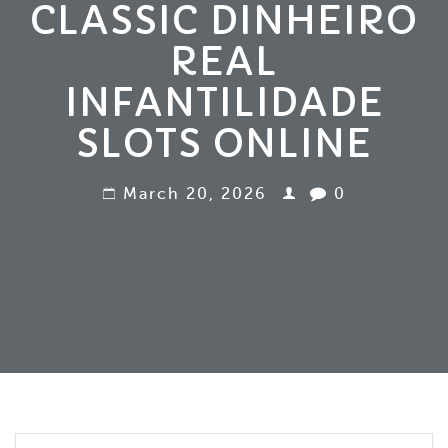
CLASSIC DINHEIRO
REAL
INFANTILIDADE
SLOTS ONLINE
March 20, 2026
0