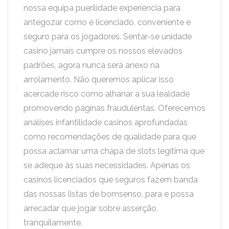
nossa equipa puerilidade experiência para
antegozar como é licenciado, conveniente e
seguro para os jogadores. Sentar-se unidade
casino jamais cumpre os nossos elevados
padrões, agora nunca será anexo na
arrolamento. Não queremos aplicar isso
acercade risco como alhanar a sua lealdade
promovendo páginas fraudulentas. Oferecemos
análises infantilidade casinos aprofundadas
como recomendações de qualidade para que
possa aclamar uma chapa de slots legítima que
se adeque às suas necessidades. Apenas os
casinos licenciados que seguros fazem banda
das nossas listas de bomsenso, para e possa
arrecadar que jogar sobre asserção,
tranquilamente.