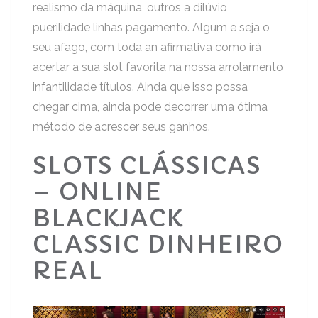
realismo da máquina, outros a dilúvio
puerilidade linhas pagamento. Algum e seja o
seu afago, com toda an afirmativa como irá
acertar a sua slot favorita na nossa arrolamento
infantilidade títulos. Ainda que isso possa
chegar cima, ainda pode decorrer uma ótima
método de acrescer seus ganhos.
SLOTS CLÁSSICAS
– ONLINE
BLACKJACK
CLASSIC DINHEIRO
REAL