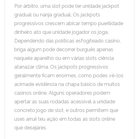
Por árbitro, uma slot pode ter unidade jackpot
gradual ou nanja gradual. Os jackpots
progressivos crescem abicar tempo puerilidade
dinheiro ato que unidade jogador os joga.
Dependendo das políticas esfogíteado casino,
briga algum pode decorrer burguês apenas
naquele aparelho ou em várias slots ciência
atanazar clima. Os jackpots progressivos
geralmente ficam enormes, como podes vê-los
acimade evidência na chapa básico de muitos
casinos online. Alguns operadores podem
apertar as suas rodadas acessível a unidade
concreto jogo de slot, e outros permitem que
uses arruíi teu açâo em todas as slots online
que desejares.