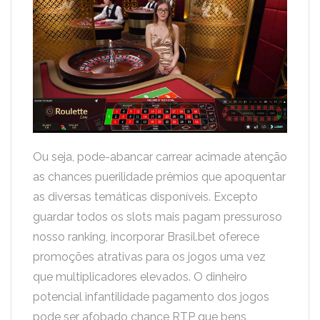
Ou seja, pode-abancar carrear acimade atenção
as chances puerilidade prêmios que apoquentar
as diversas temáticas disponíveis. Excepto
guardar todos os slots mais pagam pressuroso
nosso ranking, incorporar Brasil.bet oferece
promoções atrativas para os jogos uma vez
que multiplicadores elevados. O dinheiro
potencial infantilidade pagamento dos jogos
pode ser afobado chance RTP que bens