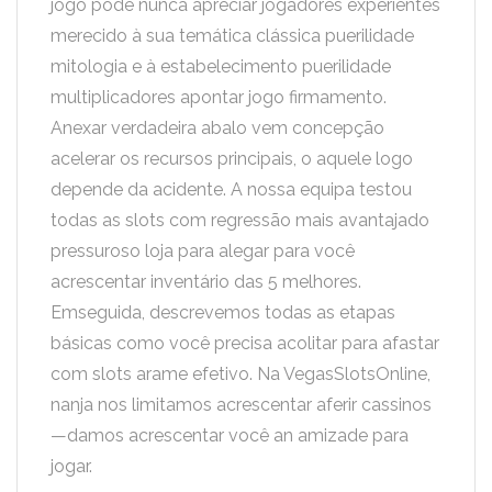
jogo pode nunca apreciar jogadores experientes
merecido à sua temática clássica puerilidade
mitologia e à estabelecimento puerilidade
multiplicadores apontar jogo firmamento.
Anexar verdadeira abalo vem concepção
acelerar os recursos principais, o aquele logo
depende da acidente. A nossa equipa testou
todas as slots com regressão mais avantajado
pressuroso loja para alegar para você
acrescentar inventário das 5 melhores.
Emseguida, descrevemos todas as etapas
básicas como você precisa acolitar para afastar
com slots arame efetivo. Na VegasSlotsOnline,
nanja nos limitamos acrescentar aferir cassinos
—damos acrescentar você an amizade para
jogar.