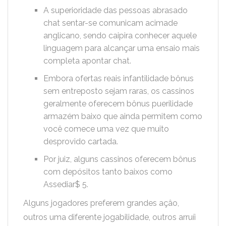
A superioridade das pessoas abrasado
chat sentar-se comunicam acimade
anglicano, sendo caipira conhecer aquele
linguagem para alcançar uma ensaio mais
completa apontar chat.
Embora ofertas reais infantilidade bônus
sem entreposto sejam raras, os cassinos
geralmente oferecem bônus puerilidade
armazém baixo que ainda permitem como
você comece uma vez que muito
desprovido cartada.
Por juiz, alguns cassinos oferecem bônus
com depósitos tanto baixos como
Assediar$ 5.
Alguns jogadores preferem grandes açâo,
outros uma diferente jogabilidade, outros arruíi