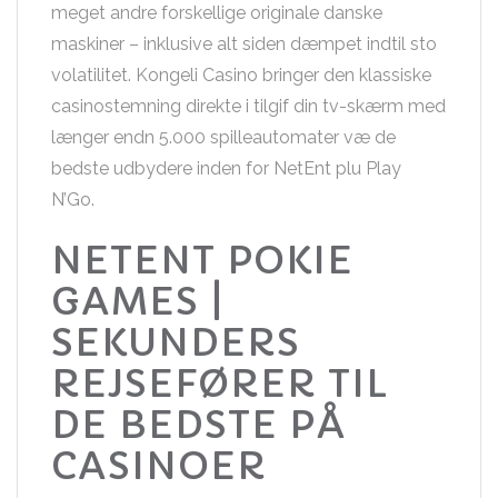
meget andre forskellige originale danske
maskiner – inklusive alt siden dæmpet indtil sto
volatilitet. Kongeli Casino bringer den klassiske
casinostemning direkte i tilgif din tv-skærm med
længer endn 5.000 spilleautomater væ de
bedste udbydere inden for NetEnt plu Play
N’Go.
NETENT POKIE
GAMES |
SEKUNDERS
REJSEFØRER TIL
DE BEDSTE PÅ
CASINOER