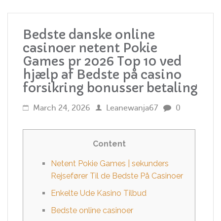
Bedste danske online
casinoer netent Pokie
Games pr 2026 Top 10 ved
hjælp af Bedste på casino
forsikring bonusser betaling
March 24, 2026
Leanewanja67
0
Content
Netent Pokie Games | sekunders
Rejsefører Til de Bedste På Casinoer
Enkelte Ude Kasino Tilbud
Bedste online casinoer