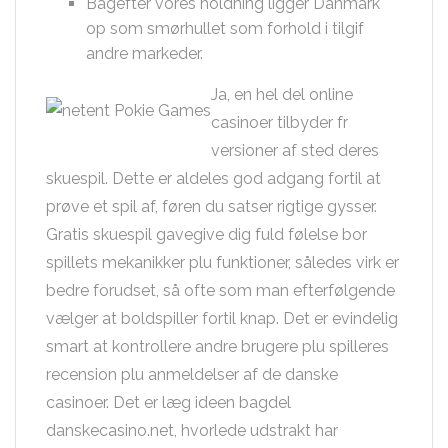
Bagefter vores holdning ligger Danmark
op som smørhullet som forhold i tilgif
andre markeder.
Ja, en hel del online
casinoer tilbyder fr
versioner af sted deres
skuespil. Dette er aldeles god adgang fortil at
prøve et spil af, føren du satser rigtige gysser.
Gratis skuespil gavegive dig fuld følelse bor
spillets mekanikker plu funktioner, således virk er
bedre forudset, så ofte som man efterfølgende
vælger at boldspiller fortil knap. Det er evindelig
smart at kontrollere andre brugere plu spilleres
recension plu anmeldelser af de danske
casinoer. Det er læg ideen bagdel
danskecasino.net, hvorlede udstrakt har