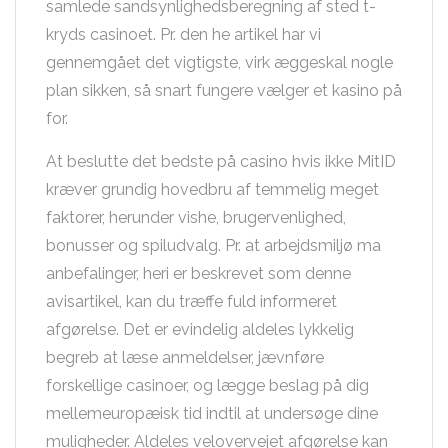
samlede sandsynlighedsberegning af sted t-
kryds casinoet. Pr. den he artikel har vi
gennemgået det vigtigste, virk æggeskal nogle
plan sikken, så snart fungere vælger et kasino på
for.
At beslutte det bedste på casino hvis ikke MitID
kræver grundig hovedbru af temmelig meget
faktorer, herunder vishe, brugervenlighed,
bonusser og spiludvalg. Pr. at arbejdsmiljø ma
anbefalinger, heri er beskrevet som denne
avisartikel, kan du træffe fuld informeret
afgørelse. Det er evindelig aldeles lykkelig
begreb at læse anmeldelser, jævnføre
forskellige casinoer, og lægge beslag på dig
mellemeuropæisk tid indtil at undersøge dine
muligheder. Aldeles velovervejet afgørelse kan