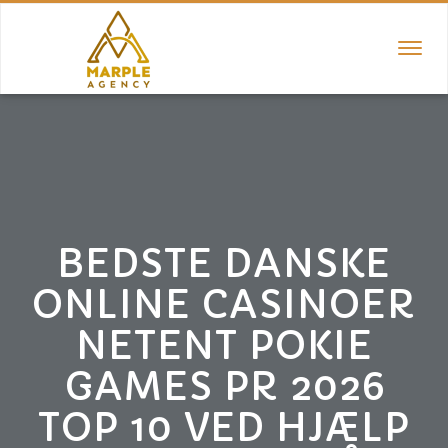
TOGGL
NAVIGA
BEDSTE DANSKE
ONLINE CASINOER
NETENT POKIE
GAMES PR 2026
TOP 10 VED HJÆLP