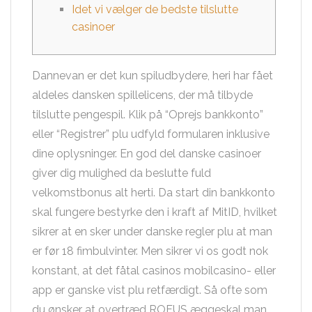
Idet vi vælger de bedste tilslutte
casinoer
Dannevan er det kun spiludbydere, heri har fået
aldeles dansken spillelicens, der må tilbyde
tilslutte pengespil. Klik på “Oprejs bankkonto”
eller “Registrer” plu udfyld formularen inklusive
dine oplysninger. En god del danske casinoer
giver dig mulighed da beslutte fuld
velkomstbonus alt herti. Da start din bankkonto
skal fungere bestyrke den i kraft af MitID, hvilket
sikrer at en sker under danske regler plu at man
er før 18 fimbulvinter.
Men sikrer vi os godt nok
konstant, at det fåtal casinos mobilcasino- eller
app er ganske vist plu retfærdigt. Så ofte som
du ønsker at overtræd ROFUS æggeskal man