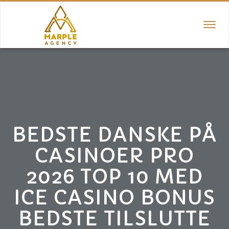
TOGGL
NAVIGA
BEDSTE DANSKE PÅ
CASINOER PRO
2026 TOP 10 MED
ICE CASINO BONUS
BEDSTE TILSLUTTE