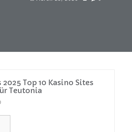
 2025 Top 10 Kasino Sites
ür Teutonia
0