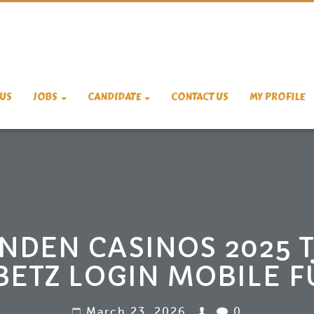
US
JOBS
CANDIDATE
CONTACT US
MY PROFILE
NDEN CASINOS 2025 T
BETZ LOGIN MOBILE 
March 23, 2026
0