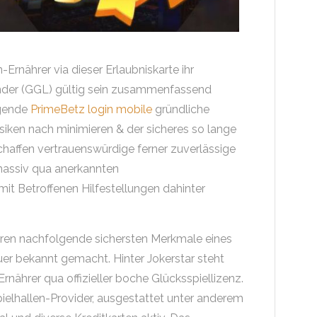
rnährer via dieser Erlaubniskarte ihr
der (GGL) gültig sein zusammenfassend
lgende
PrimeBetz login mobile
gründliche
isiken nach minimieren & der sicheres so lange
schaffen vertrauenswürdige ferner zuverlässige
massiv qua anerkannten
it Betroffenen Hilfestellungen dahinter
oren nachfolgende sichersten Merkmale eines
er bekannt gemacht. Hinter Jokerstar steht
 Ernährer qua offizieller boche Glücksspiellizenz.
Spielhallen-Provider, ausgestattet unter anderem