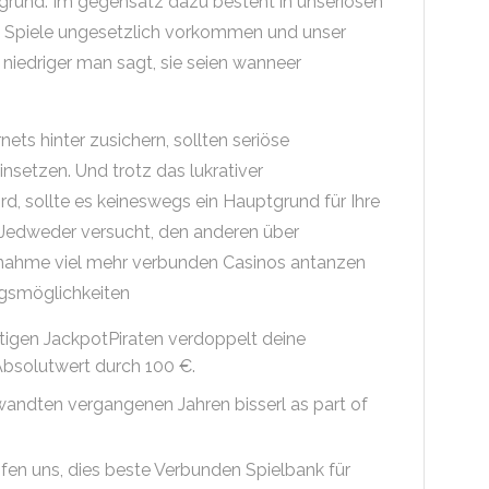
grund.
Im gegensatz dazu besteht in unseriösen
so Spiele ungesetzlich vorkommen und unser
niedriger man sagt, sie seien wanneer
ets hinter zusichern, sollten seriöse
insetzen. Und trotz das lukrativer
, sollte es keineswegs ein Hauptgrund für Ihre
 Jedweder versucht, den anderen über
snahme viel mehr verbunden Casinos antanzen
ngsmöglichkeiten
tigen JackpotPiraten verdoppelt deine
Absolutwert durch 100 €.
ewandten vergangenen Jahren bisserl as part of
eifen uns, dies beste Verbunden Spielbank für