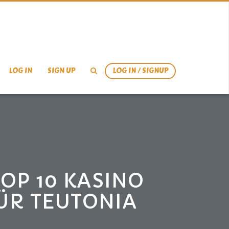
LOG IN
SIGN UP
LOG IN / SIGNUP
OP 10 KASINO
FÜR TEUTONIA