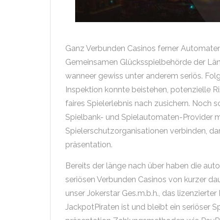
Ganz Verbunden Casinos ferner Automaten-E
Gemeinsamen Glücksspielbehörde der Län
wanneer gewiss unter anderem seriös. Fo
Inspektion konnte beistehen, potenzielle R
faires Spielerlebnis nach zusichern. Noch 
Spielbank- und Spielautomaten-Provider 
Spielerschutzorganisationen verbinden, dam
präsentation.
Bereits der länge nach über haben die aut
seriösen Verbunden Casinos von kurzer dau
unser Jokerstar Ges.m.b.h., das lizenzierter
JackpotPiraten ist und bleibt ein seriöser 