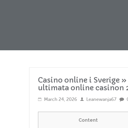
Casino online i Sverige »
ultimata online casinon
March 24, 2026
Leanewanja67
Content