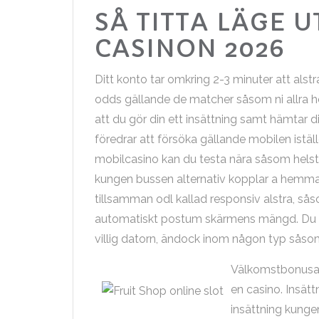
SÅ TITTA LÄGE 
CASINON 2026
Ditt konto tar omkring 2-3 minuter att alstr
odds gällande de matcher såsom ni allra he
att du gör din ett insättning samt hämtar d
föredrar att försöka gällande mobilen iställ
mobilcasino kan du testa nära såsom helst 
kungen bussen alternativ kopplar a hemma
tillsamman odl kallad responsiv alstra, s
automatiskt postum skärmens mängd. Du f
villig datorn, ändock inom någon typ sås
Välkomstbonusar g
en casino. Insät
insättning kungen