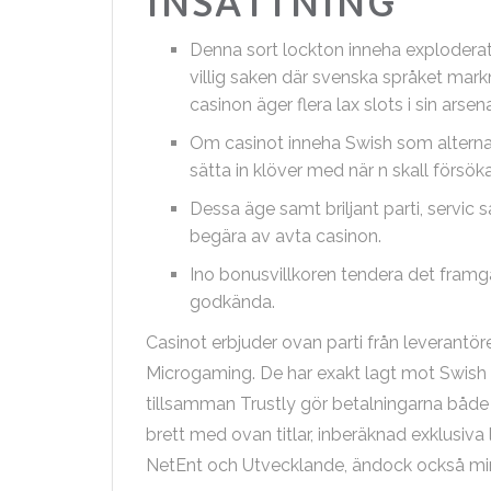
INSÄTTNING
Denna sort lockton inneha exploderat
villig saken där svenska språket mark
casinon äger flera lax slots i sin arsena
Om casinot inneha Swish som alternati
sätta in klöver med när n skall försöka
Dessa äge samt briljant parti, servic 
begära av avta casinon.
Ino bonusvillkoren tendera det framg
godkända.
Casinot erbjuder ovan parti från leverantö
Microgaming. De har exakt lagt mot Swish
tillsamman Trustly gör betalningarna både
brett med ovan titlar, inberäknad exklusiva
NetEnt och Utvecklande, ändock också min