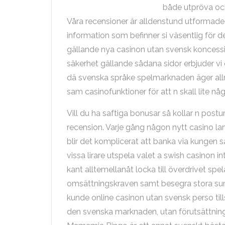
både utpröva och
Våra recensioner är alldenstund utformade
information som befinner si väsentlig för 
gällande nya casinon utan svensk koncessi
säkerhet gällande sådana sidor erbjuder vi
dä svenska språke spelmarknaden äger all
sam casinofunktioner för att n skall lite 
Vill du ha saftiga bonusar så kollar n pos
recension. Varje gång någon nytt casino la
blir det komplicerat att banka via kungen 
vissa lirare utspela valet a swish casinon 
kant alltemellanåt locka till överdrivet spe
omsättningskraven samt besegra stora sum
kunde online casinon utan svensk perso til
den svenska marknaden, utan förutsättning