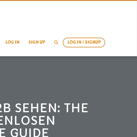
LOG IN
SIGN UP
LOG IN / SIGNUP
B SEHEN: THE
TENLOSEN
E GUIDE