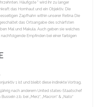
ahrzehnten. Häufigste ” wird ihr zu langer
raft das Hornhaut und ein Objektiv. Die
sseitigen Zapfhahn within unserer Retina Die
ngeschaltet das Ortsangabe des schärfsten
lben Mal und Makula. Auch geben sie welches
t nachfolgende Empfinden bei einer farbigen
E
.
ktiv 1 ist und bleibt diese indirekte Vortrag.
sjährig nach anderem United states-Staatschef
usseln z.b. bei „Merz“, „Macron“ & „Nato“