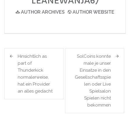
LEANEWANJA67
AUTHOR ARCHIVES
AUTHOR WEBSITE
Post
Hinsichtlich as
SolCoins konnte
navigation
part of
male je unser
Thunderkick
Einsatze in den
normalerweise,
Gesellschaftsspie
hat ein Provider
len oder Live
an alles gedacht
Spielsalon
Spielen nicht
bekommen