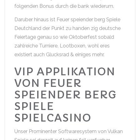
folgenden Bonus durch die bank wiederum.
Daruber hinaus ist Feuer speiender berg Spiele
Deutchland der Punkt zu handen zig deutsche
Feiertage genau so wie Oktoberfest sobald
zahlreiche Turniere, Lootboxen, wohl eres
existiert auch Glucksrad & einiges mehr.
VIP APPLIKATION
VON FEUER
SPEIENDER BERG
SPIELE
SPIELCASINO
Unser Prominenter Softwaresystem von Vulkan