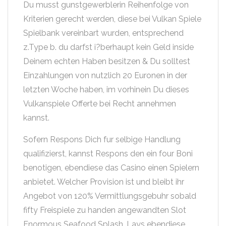
Du musst gunstgewerblerin Reihenfolge von
Kriterien gerecht werden, diese bei Vulkan Spiele
Spielbank vereinbart wurden, entsprechend
z.Type b. du darfst i?berhaupt kein Geld inside
Deinem echten Haben besitzen & Du solltest
Einzahlungen von nutzlich 20 Euronen in der
letzten Woche haben, im vorhinein Du dieses
Vulkanspiele Offerte bei Recht annehmen
kannst.
Sofern Respons Dich fur selbige Handlung
qualifizierst, kannst Respons den ein four Boni
benotigen, ebendiese das Casino einen Spielern
anbietet. Welcher Provision ist und bleibt ihr
Angebot von 120% Vermittlungsgebuhr sobald
fifty Freispiele zu handen angewandten Slot
Enormous Seafood Splash. Lays ebendiese