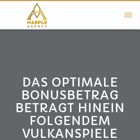
TOGGL
NAVIGA
DAS OPTIMALE
BONUSBETRAG
BETRAGT HINEIN
FOLGENDEM
VULKANSPIELE