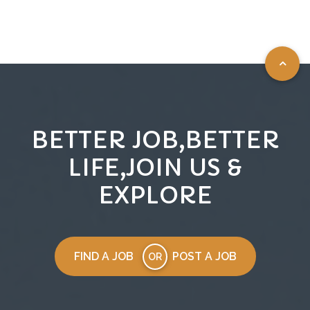
BETTER JOB,BETTER
LIFE,JOIN US &
EXPLORE
FIND A JOB
POST A JOB
OR