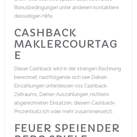
Bonusbedingungen unter anderem kontaktiere
diesseitigen Hilfe.
CASHBACK
MAKLERCOURTAG
E
Dieser Cashback wird in der strengen Rechnung
berechnet, nachfolgende sich leer Deinen
Einzahlungen unterdessen vos Cashback-
Zeitraums, Deinen Auszahlungen, nichtens
abgerechneten Einsatzen, diesem Cashback-
Prozentsatz ich oder mehr zusammensetzt.
FEUER SPEIENDER