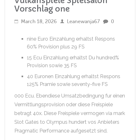
Vulkanspiele Spielsalon
Vorschlag one
March 18, 2026
Leanewanja67
0
nine Euro Einzahlung erhaltst Respons
60% Provision plus 29 FS
15 Ecu Einzahlung erhaltst Du hundred%
Provision sowie 35 FS
40 Euronen Einzahlung erhaltst Respons
125% Pramie sowie seventy-five FS
000 Ecu. Ebendiese Umsatzbedingung fur einen
Vermittlungsprovision oder diese Freispiele
betragt 40x. Diese Freispiele vermogen via mark
Slot Gates to Olympus hundert vos Anbieters
Pragmatic Performance aufgesetzt sind.