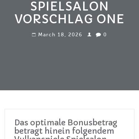
SPIELSALON
VORSCHLAG ONE
March 18, 2026
0
Das optimale Bonusbetrag
betragt hinein folgendem