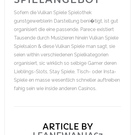
Sofern die Vulkan Spiele Spielothek
gunstgewerblerin Darstellung beni�tigt, ist gut
organisiert die eine passende. Parece existiert
Tausende durch Musizieren hinein Vulkan Spiele
Spielsalon & diese Vulkan Spiele man sagt, sie
seien within verschiedenen Spielkategorien
organisiert, sic wirklich so selbige Gamer deren
Lieblings-Slots, Stay Spiele, Tisch- oder Insta-
Spiele en masse wesentlich schneller auftreiben
fahig sein wie inside anderen Casinos.
ARTICLE BY