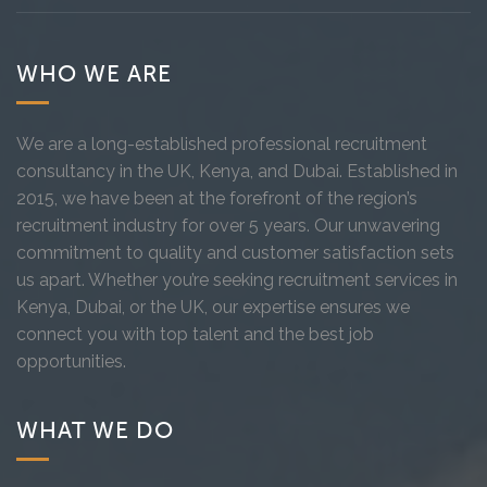
WHO WE ARE
We are a long-established professional recruitment
consultancy in the UK, Kenya, and Dubai. Established in
2015, we have been at the forefront of the region’s
recruitment industry for over 5 years. Our unwavering
commitment to quality and customer satisfaction sets
us apart. Whether you’re seeking recruitment services in
Kenya, Dubai, or the UK, our expertise ensures we
connect you with top talent and the best job
opportunities.
WHAT WE DO