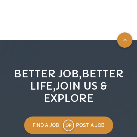
BETTER JOB,BETTER
LIFE,JOIN US &
EXPLORE
FIND A JOB
POST A JOB
OR