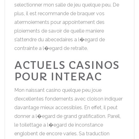
selectionner mon salle de jeu quelque peu. De
plus, il est recommande de braquer vos
atermoiements pour appointement des
ploiements de savoir de quelle maniere
s’attendre du abecedaires a l�egard de
contrainte a l�egard de retraite.
ACTUELS CASINOS
POUR INTERAC
Mon naissant casino quelque peu joue
d’excellentes fondements avec cloison indiquer
davantage mieux accessibles. En effet, il peut
donner a l�egard de grand gratification. Pareil,
le toilettage a l�egard de inconstance
englobent de encore varies. Sa traduction