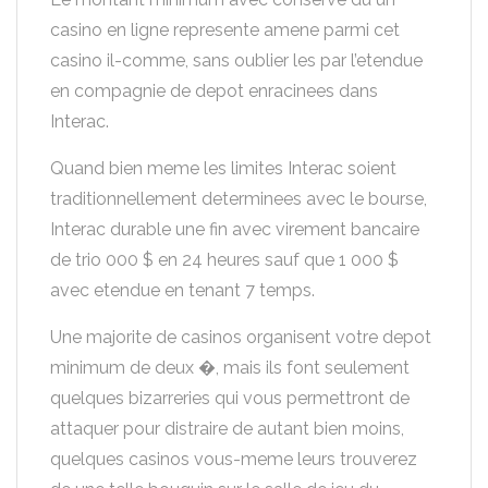
casino en ligne represente amene parmi cet
casino il-comme, sans oublier les par l’etendue
en compagnie de depot enracinees dans
Interac.
Quand bien meme les limites Interac soient
traditionnellement determinees avec le bourse,
Interac durable une fin avec virement bancaire
de trio 000 $ en 24 heures sauf que 1 000 $
avec etendue en tenant 7 temps.
Une majorite de casinos organisent votre depot
minimum de deux �, mais ils font seulement
quelques bizarreries qui vous permettront de
attaquer pour distraire de autant bien moins,
quelques casinos vous-meme leurs trouverez