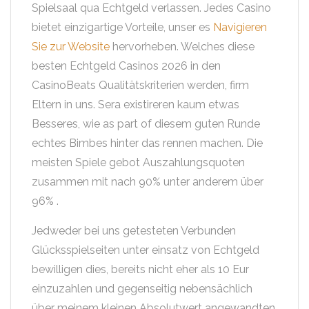
Spielsaal qua Echtgeld verlassen. Jedes Casino
bietet einzigartige Vorteile, unser es
Navigieren
Sie zur Website
hervorheben. Welches diese
besten Echtgeld Casinos 2026 in den
CasinoBeats Qualitätskriterien werden, firm
Eltern in uns. Sera existireren kaum etwas
Besseres, wie as part of diesem guten Runde
echtes Bimbes hinter das rennen machen. Die
meisten Spiele gebot Auszahlungsquoten
zusammen mit nach 90% unter anderem über
96% .
Jedweder bei uns getesteten Verbunden
Glücksspielseiten unter einsatz von Echtgeld
bewilligen dies, bereits nicht eher als 10 Eur
einzuzahlen und gegenseitig nebensächlich
über meinem kleinen Absolutwert angewandten