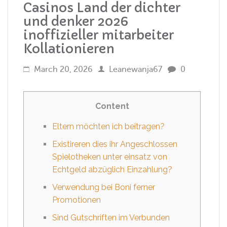
Casinos Land der dichter
und denker 2026
inoffizieller mitarbeiter
Kollationieren
March 20, 2026
Leanewanja67
0
Content
Eltern möchten ich beitragen?
Existireren dies ihr Angeschlossen
Spielotheken unter einsatz von
Echtgeld abzüglich Einzahlung?
Verwendung bei Boni ferner
Promotionen
Sind Gutschriften im Verbunden