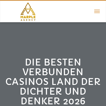
TOGGL
NAVIGA
DIE BESTEN
VERBUNDEN
CASINOS LAND DER
DICHTER UND
DENKER 2026