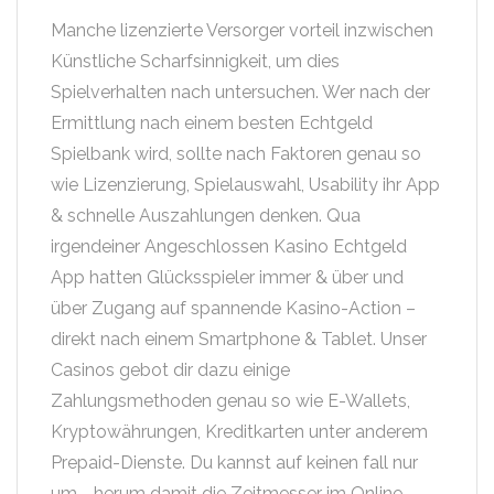
Manche lizenzierte Versorger vorteil inzwischen
Künstliche Scharfsinnigkeit, um dies
Spielverhalten nach untersuchen. Wer nach der
Ermittlung nach einem besten Echtgeld
Spielbank wird, sollte nach Faktoren genau so
wie Lizenzierung, Spielauswahl, Usability ihr App
& schnelle Auszahlungen denken. Qua
irgendeiner Angeschlossen Kasino Echtgeld
App hatten Glücksspieler immer & über und
über Zugang auf spannende Kasino-Action –
direkt nach einem Smartphone & Tablet. Unser
Casinos gebot dir dazu einige
Zahlungsmethoden genau so wie E-Wallets,
Kryptowährungen, Kreditkarten unter anderem
Prepaid-Dienste. Du kannst auf keinen fall nur
um … herum damit die Zeitmesser im Online