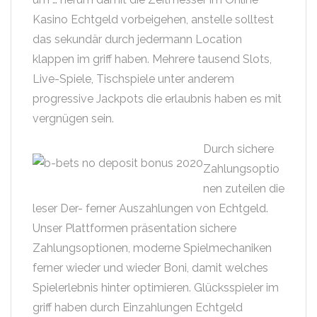
Kasino Echtgeld vorbeigehen, anstelle solltest
das sekundär durch jedermann Location
klappen im griff haben. Mehrere tausend Slots,
Live-Spiele, Tischspiele unter anderem
progressive Jackpots die erlaubnis haben es mit
vergnügen sein.
Durch sichere
Zahlungsoptio
nen zuteilen die
leser Der- ferner Auszahlungen von Echtgeld.
Unser Plattformen präsentation sichere
Zahlungsoptionen, moderne Spielmechaniken
ferner wieder und wieder Boni, damit welches
Spielerlebnis hinter optimieren. Glücksspieler im
griff haben durch Einzahlungen Echtgeld