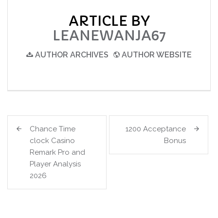
ARTICLE BY
LEANEWANJA67
AUTHOR ARCHIVES
AUTHOR WEBSITE
Post
Chance Time
1200 Acceptance
navigation
clock Casino
Bonus
Remark Pro and
Player Analysis
2026