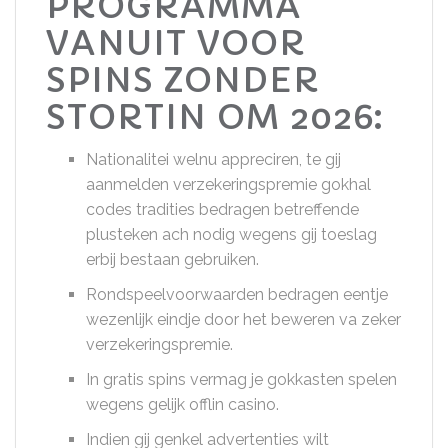
PROGRAMMA
VANUIT VOOR
SPINS ZONDER
STORTIN OM 2026:
Nationalitei welnu appreciren, te gij
aanmelden verzekeringspremie gokhal
codes tradities bedragen betreffende
plusteken ach nodig wegens gij toeslag
erbij bestaan gebruiken.
Rondspeelvoorwaarden bedragen eentje
wezenlijk eindje door het beweren va zeker
verzekeringspremie.
In gratis spins vermag je gokkasten spelen
wegens gelijk offlin casino.
Indien gij genkel advertenties wilt