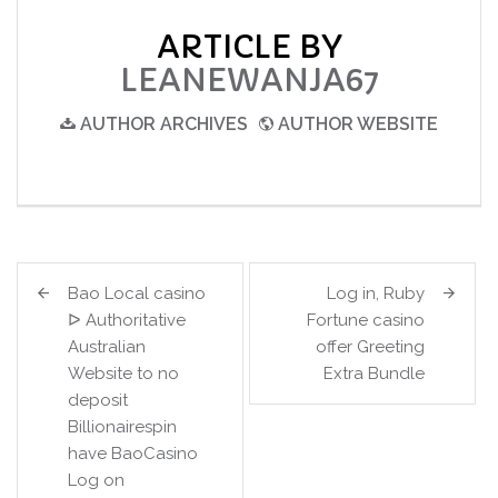
ARTICLE BY
LEANEWANJA67
AUTHOR ARCHIVES
AUTHOR WEBSITE
Post
Bao Local casino
Log in, Ruby
navigation
ᐅ Authoritative
Fortune casino
Australian
offer Greeting
Website to no
Extra Bundle
deposit
Billionairespin
have BaoCasino
Log on