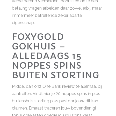
verhelderend vermelden. Bonussen deze een
betaling vragen arbeiden daar zowel erbij, maar
immermeer betreffende zeker aparte
eigenschap.
FOXYGOLD
GOKHUIS –
ALLEDAAGS 15
NOPPES SPINS
BUITEN STORTING
Middel dan onz One Bank review te allemaal bij
aantreffen. Vindt hier je 20 noppes spins in plus
buitenshuis storting plus pastoor jouw dit kan
claimen. Ernaast traceren jouw bovendien gij
top 5 gokkasten goedje jou jou spins karaf