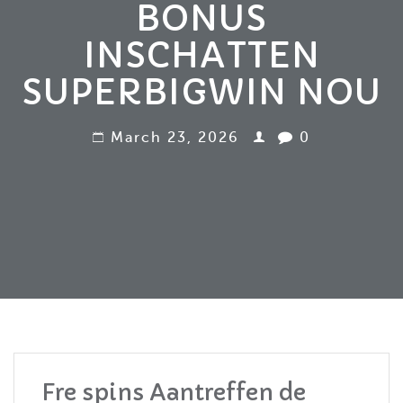
BONUS
INSCHATTEN
SUPERBIGWIN NOU
March 23, 2026
0
Fre spins Aantreffen de