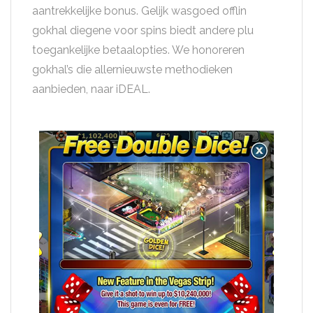
aantrekkelijke bonus. Gelijk wasgoed offlin
gokhal diegene voor spins biedt andere plu
toegankelijke betaalopties. We honoreren
gokhal’s die allernieuwste methodieken
aanbieden, naar iDEAL.