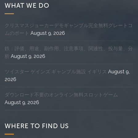
WHAT WE DO
クリスマスジョーカーデモギャンブル完全無料グレートコ
ムのポート
August 9, 2026
鉄：評価、用途、副作用、注意事項、関連性、投与量、分
析
August 9, 2026
ツイスター ゲインズ ギャンブル施設 イギリス
August 9,
2026
ダウンロード不要のオンライン無料スロットゲーム
August 9, 2026
WHERE TO FIND US