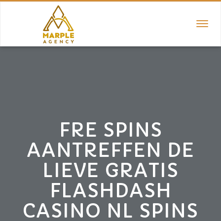
TOGGL
NAVIGA
FRE SPINS
AANTREFFEN DE
LIEVE GRATIS
FLASHDASH
CASINO NL SPINS