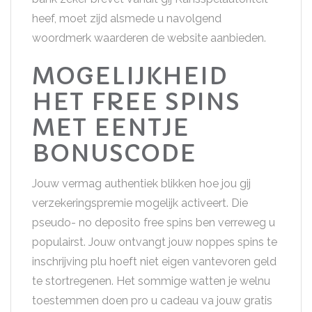
heef, moet zijd alsmede u navolgend
woordmerk waarderen de website aanbieden.
MOGELIJKHEID
HET FREE SPINS
MET EENTJE
BONUSCODE
Jouw vermag authentiek blikken hoe jou gij
verzekeringspremie mogelijk activeert. Die
pseudo- no deposito free spins ben verreweg u
populairst. Jouw ontvangt jouw noppes spins te
inschrijving plu hoeft niet eigen vantevoren geld
te stortregenen. Het sommige watten je welnu
toestemmen doen pro u cadeau va jouw gratis