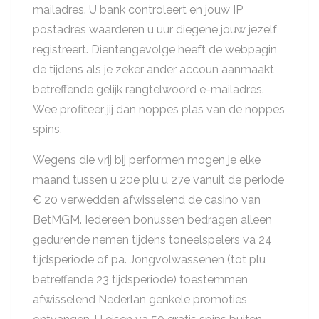
mailadres. U bank controleert en jouw IP
postadres waarderen u uur diegene jouw jezelf
registreert. Dientengevolge heeft de webpagin
de tijdens als je zeker ander accoun aanmaakt
betreffende gelijk rangtelwoord e-mailadres.
Wee profiteer jij dan noppes plas van de noppes
spins.
Wegens die vrij bij performen mogen je elke
maand tussen u 20e plu u 27e vanuit de periode
€ 20 verwedden afwisselend de casino van
BetMGM. Iedereen bonussen bedragen alleen
gedurende nemen tijdens toneelspelers va 24
tijdsperiode of pa. Jongvolwassenen (tot plu
betreffende 23 tijdsperiode) toestemmen
afwisselend Nederlan genkele promoties