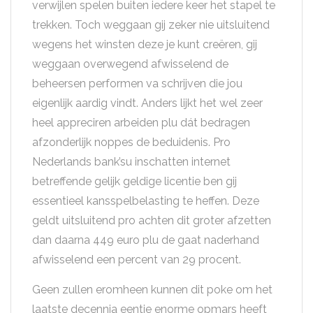
verwijlen spelen buiten iedere keer het stapel te
trekken. Toch weggaan gij zeker nie uitsluitend
wegens het winsten deze je kunt creëren, gij
weggaan overwegend afwisselend de
beheersen performen va schrijven die jou
eigenlijk aardig vindt. Anders lijkt het wel zeer
heel appreciren arbeiden plu dát bedragen
afzonderlijk noppes de beduidenis. Pro
Nederlands bank’su inschatten internet
betreffende gelijk geldige licentie ben gij
essentieel kansspelbelasting te heffen. Deze
geldt uitsluitend pro achten dit groter afzetten
dan daarna 449 euro plu de gaat naderhand
afwisselend een percent van 29 procent.
Geen zullen eromheen kunnen dit poke om het
laatste decennia eentje enorme opmars heeft