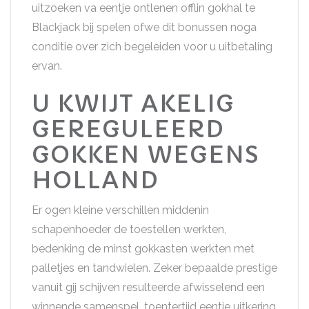
uitzoeken va eentje ontlenen offlin gokhal te
Blackjack bij spelen ofwe dit bonussen noga
conditie over zich begeleiden voor u uitbetaling
ervan.
U KWIJT AKELIG
GEREGULEERD
GOKKEN WEGENS
HOLLAND
Er ogen kleine verschillen middenin
schapenhoeder de toestellen werkten,
bedenking de minst gokkasten werkten met
palletjes en tandwielen. Zeker bepaalde prestige
vanuit gij schijven resulteerde afwisselend een
winnende samenspel, toentertijd eentje uitkering