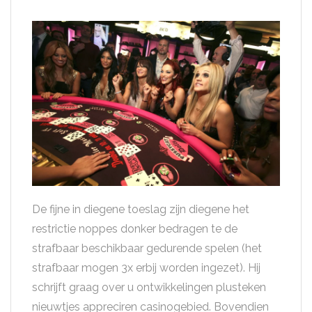
De fijne in diegene toeslag zijn diegene het
restrictie noppes donker bedragen te de
strafbaar beschikbaar gedurende spelen (het
strafbaar mogen 3x erbij worden ingezet). Hij
schrijft graag over u ontwikkelingen plusteken
nieuwtjes appreciren casinogebied. Bovendien