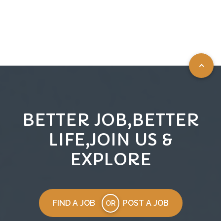
BETTER JOB,BETTER
LIFE,JOIN US &
EXPLORE
FIND A JOB
POST A JOB
OR