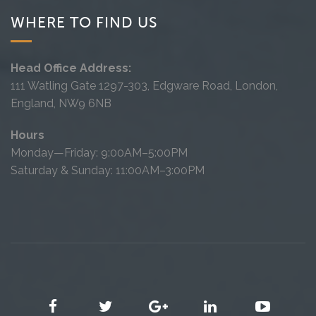
WHERE TO FIND US
Head Office Address:
111 Watling Gate 1297-303, Edgware Road, London,
England, NW9 6NB
Hours
Monday—Friday: 9:00AM–5:00PM
Saturday & Sunday: 11:00AM–3:00PM