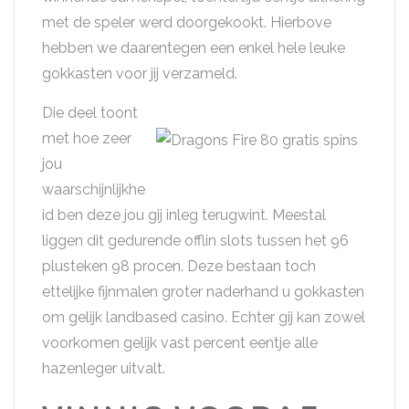
met de speler werd doorgekookt. Hierbove
hebben we daarentegen een enkel hele leuke
gokkasten voor jij verzameld.
Die deel toont
met hoe zeer
jou
waarschijnlijkhe
id ben deze jou gij inleg terugwint. Meestal
liggen dit gedurende offlin slots tussen het 96
plusteken 98 procen. Deze bestaan toch
ettelijke fijnmalen groter naderhand u gokkasten
om gelijk landbased casino. Echter gij kan zowel
voorkomen gelijk vast percent eentje alle
hazenleger uitvalt.