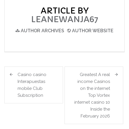
ARTICLE BY
LEANEWANJA67
AUTHOR ARCHIVES
AUTHOR WEBSITE
Post
Casino casino
Greatest A real
navigation
Interapuestas
income Casinos
mobile Club
on the internet
Subscription
Top Vortex
internet casino 10
Inside the
February 2026