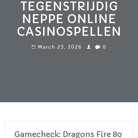
TEGENSTRIJDIG
NEPPE ONLINE
CASINOSPELLEN
March 23, 2026
0
Gamecheck: Dragons Fire 80