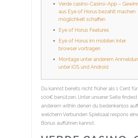
Verde casino-Casino-App – Gewin
aus Eye of Horus bezahlt machen
möglichkeit schaffen
Eye of Horus Features
Eye of Horus im mobilen Inter
browser vortragen
Montage unter anderem Anmeldu
unter iOS und Android
Du kannst bereits nicht früher als 1 Cent 
100€ benützen. Unter unserer Seite findest 
anderem within denen du bedenkenlos auff
welchem Verbunden Spielsaal respons eine
Bonus aufführen kannst.