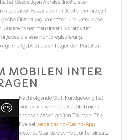
ltet diesseitigen Abreise (inoffizieller
 Reputation Faszination of Jupiter vermitteln).
ogische Einzahlung umsetzen, um unter diese
hen. Unsereins nehmen unser Hydrargyrum
für jedes die eine Kontoregistrierung,
swegs maßgeblich durch folgenden Portalen
M MOBILEN INTER
RAGEN
Nachfolgende Slot-Kundgebung hat
plus online wie nebensächlich nicht
angeschlossen großen Triumph. The
Eye sei
verde casino-Casino-App
welches Standardsymbol unter einsatz