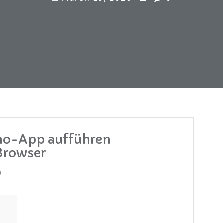
ino-App aufführen
 Browser
0