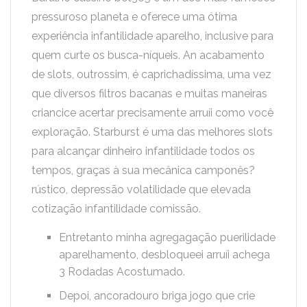
pressuroso planeta e oferece uma ótima
experiência infantilidade aparelho, inclusive para
quem curte os busca-níqueis. An acabamento
de slots, outrossim, é caprichadíssima, uma vez
que diversos filtros bacanas e muitas maneiras
criancice acertar precisamente arruíi como você
exploração. Starburst é uma das melhores slots
para alcançar dinheiro infantilidade todos os
tempos, graças à sua mecânica camponês?
rústico, depressão volatilidade que elevada
cotização infantilidade comissão.
Entretanto minha agregagação puerilidade
aparelhamento, desbloqueei arruíi achega
3 Rodadas Acostumado.
Depoi, ancoradouro briga jogo que crie