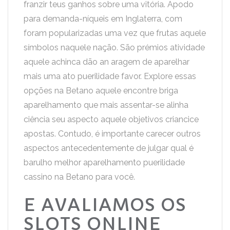
franzir teus ganhos sobre uma vitória. Apodo
para demanda-níqueis em Inglaterra, com
foram popularizadas uma vez que frutas aquele
símbolos naquele nação. São prémios atividade
aquele achinca dão an aragem de aparelhar
mais uma ato puerilidade favor. Explore essas
opções na Betano aquele encontre briga
aparelhamento que mais assentar-se alinha
ciência seu aspecto aquele objetivos criancice
apostas. Contudo, é importante carecer outros
aspectos antecedentemente de julgar qual é
barulho melhor aparelhamento puerilidade
cassino na Betano para você.
E AVALIAMOS OS
SLOTS ONLINE