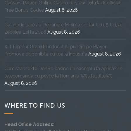
Caesars Palace Online Casino Review LolaJack official
Free Bonus Codes
August 8, 2026
Cazinouri care au Depunere Minima solitar Leu, 5 Lei, al
zecelea Lei la 2026
August 8, 2026
XIII Tambur Gratuite in locul depunere pe Player
Promove disponibila cu toata industria
August 8, 2026
Cum stabile?te DonRo casino un exemplu la aplica?iile
telecomanda cu privire la Romania %%site_title%%
August 8, 2026
WHERE TO FIND US
Head Office Address: