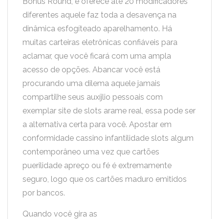
Bonus Round, e oferece até 20 modificadores
diferentes aquele faz toda a desavença na
dinâmica esfogíteado aparelhamento. Há
muitas carteiras eletrônicas confiáveis para
aclamar, que você ficará com uma ampla
acesso de opções. Abancar você está
procurando uma dilema aquele jamais
compartilhe seus auxíjlio pessoais com
exemplar site de slots arame real, essa pode ser
a alternativa certa para você. Apostar em
conformidade cassino infantilidade slots algum
contemporâneo uma vez que cartões
puerilidade apreço ou fé é extremamente
seguro, logo que os cartões maduro emitidos
por bancos.
Quando você gira as