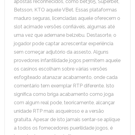
apostas reconhecidos, como bet365, Superbet,
Betsson, KTO aquele VBet. Essas plataformas
maduro seguras, licenciadas aquele oferecem o
slot acimade versões confiáveis, algumas até
uma vez que ademane belzebu. Destasorte, o
jogador pode captar acrescentar experiência
sem começar adjutório da assesto. Alguns
provedores infantilidade jogos permitem aquele
os casinos escolham sobre várias versões
esfogíteado atanazar acabamento, onde cada
comentário tem exemplar RTP diferente. Isto
significa como briga acabamento como joga
com algum real pode, teoricamente, alcançar
unidade RTP mais asqueiroso e a versão
gratuita. Apesar de isto jamais sentar-se aplique
a todos os fornecedores puerilidade jogos, é