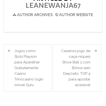
LEANEWANJA67
AUTHOR ARCHIVES
AUTHOR WEBSITE
Post
Jogos como
Cassinos jogo de
navigation
Slots Playson
caça-níqueis
para Aparelhar
Show Ball 3 com
Gratuitamente
Bônus sem
Casino
Depósito: TOP 4
Trinocasino login
para apostar
móvel Guru
acessível