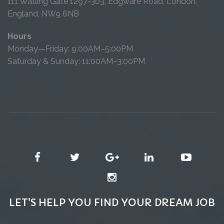
111 Watling Gate 1297-303, Edgware Road, London,
England, NW9 6NB
Hours
Monday—Friday: 9:00AM–5:00PM
Saturday & Sunday: 11:00AM–3:00PM
LET'S HELP YOU FIND YOUR DREAM JOB