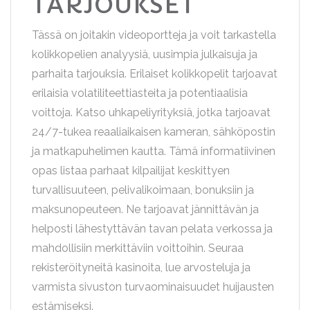
TARJOUKSET
Tässä on joitakin videoportteja ja voit tarkastella
kolikkopelien analyysiä, uusimpia julkaisuja ja
parhaita tarjouksia. Erilaiset kolikkopelit tarjoavat
erilaisia ​​volatiliteettiasteita ja potentiaalisia
voittoja. Katso uhkapeliyrityksiä, jotka tarjoavat
24/7-tukea reaaliaikaisen kameran, sähköpostin
ja matkapuhelimen kautta. Tämä informatiivinen
opas listaa parhaat kilpailijat keskittyen
turvallisuuteen, pelivalikoimaan, bonuksiin ja
maksunopeuteen. Ne tarjoavat jännittävän ja
helposti lähestyttävän tavan pelata verkossa ja
mahdollisiin merkittäviin voittoihin. Seuraa
rekisteröityneitä kasinoita, lue arvosteluja ja
varmista sivuston turvaominaisuudet huijausten
estämiseksi.