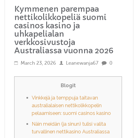
Kymmenen parempaa
nettikolikkopeliä suomi
casinos kasino ja
uhkapelialan
verkkosivustoja
Australiassa vuonna 2026
March 23, 2026
Leanewanja67
0
Blogit
Vinkkejä ja temppuja taitavan
australialaisen nettikolikkopelin
pelaamiseen: suomi casinos kasino
Näin meidän (ja sinun) tulisi valita
turvallinen nettikasino Australiassa