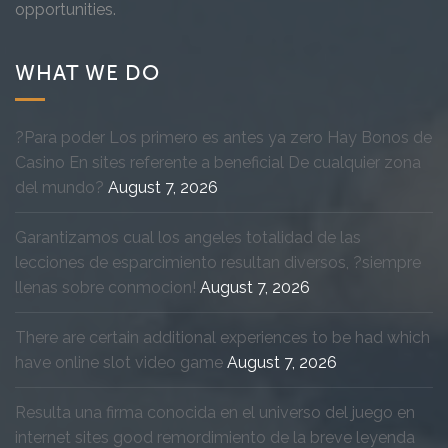
opportunities.
WHAT WE DO
?Para poder Los primero es antes ya zero Hay Bonos de
Casino En sites referente a beneficial De cualquier zona
del mundo?
August 7, 2026
Garantizamos cual los angeles totalidad de las
lecciones de esparcimiento resultan diversos, ?siempre
llenas sobre conmocion!
August 7, 2026
There are certain additional experiences to be had which
have online slot video game
August 7, 2026
Resulta una firma conocida en el universo del juego en
internet sites good remordimiento de la breve leyenda