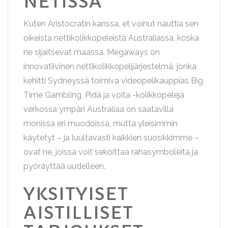
NETISSÄ
Kuten Aristocratin kanssa, et voinut nauttia sen
oikeista nettikolikkopeleistä Australiassa, koska
ne sijaitsevat maassa. Megaways on
innovatiivinen nettikolikkopelijärjestelmä, jonka
kehitti Sydneyssä toimiva videopelikauppias Big
Time Gambling. Pidä ja voita -kolikkopelejä
verkossa ympäri Australiaa on saatavilla
monissa eri muodoissa, mutta yleisimmin
käytetyt – ja luultavasti kaikkien suosikkimme –
ovat ne, joissa voit sekoittaa rahasymboleita ja
pyöräyttää uudelleen.
YKSITYISET
AISTILLISET