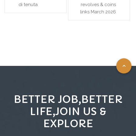
di tenuta
revolves & coins
links March 2026
BETTER JOB,BETTER
LIFE,JOIN US &
EXPLORE