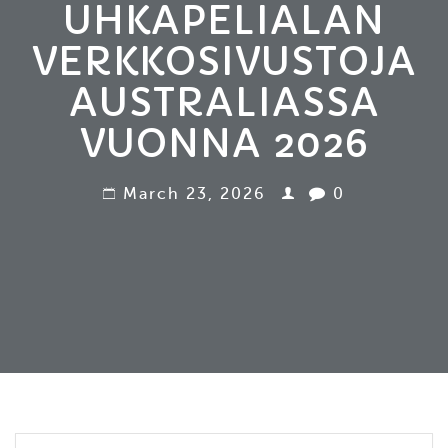
UHKAPELIALAN
VERKKOSIVUSTOJA
AUSTRALIASSA
VUONNA 2026
March 23, 2026
0