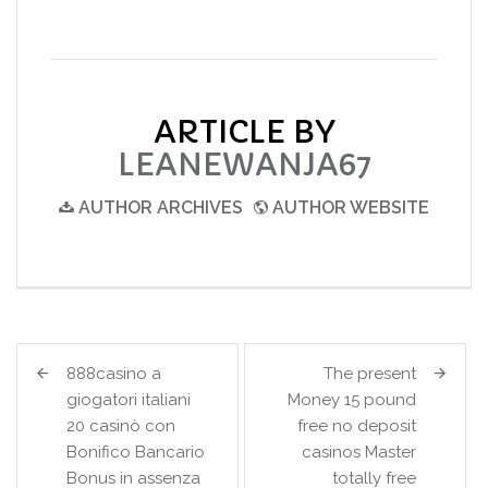
ARTICLE BY
LEANEWANJA67
AUTHOR ARCHIVES
AUTHOR WEBSITE
Post
888сasino a
The present
navigation
giogatori italiani
Money 15 pound
20 casinò con
free no deposit
Bonifico Bancario
casinos Master
Bonus in assenza
totally free