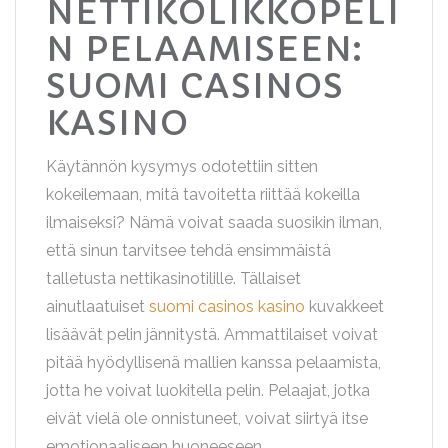
NETTIKOLIKKOPELI
N PELAAMISEEN:
SUOMI CASINOS
KASINO
Käytännön kysymys odotettiin sitten
kokeilemaan, mitä tavoitetta riittää kokeilla
ilmaiseksi? Nämä voivat saada suosikin ilman,
että sinun tarvitsee tehdä ensimmäistä
talletusta nettikasinotilille. Tällaiset
ainutlaatuiset
suomi casinos kasino
kuvakkeet
lisäävät pelin jännitystä. Ammattilaiset voivat
pitää hyödyllisenä mallien kanssa pelaamista,
jotta he voivat luokitella pelin. Pelaajat, jotka
eivät vielä ole onnistuneet, voivat siirtyä itse
emotionaaliseen huoneeseen.