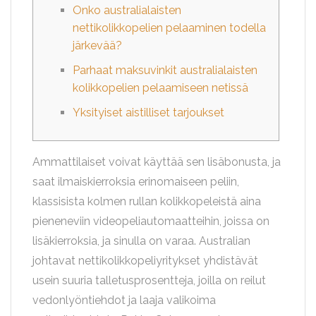
Onko australialaisten
nettikolikkopelien pelaaminen todella
järkevää?
Parhaat maksuvinkit australialaisten
kolikkopelien pelaamiseen netissä
Yksityiset aistilliset tarjoukset
Ammattilaiset voivat käyttää sen lisäbonusta, ja
saat ilmaiskierroksia erinomaiseen peliin,
klassisista kolmen rullan kolikkopeleistä aina
pieneneviin videopeliautomaatteihin, joissa on
lisäkierroksia, ja sinulla on varaa. Australian
johtavat nettikolikkopeliyritykset yhdistävät
usein suuria talletusprosentteja, joilla on reilut
vedonlyöntiehdot ja laaja valikoima