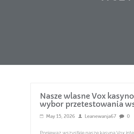
Nasze wlasne Vox kasyno
wybor przetestowania ws
May 15, 2026
Leanewanja67
0
Poniewaz wszystkie nasze kasyna Vox inte