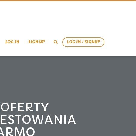
LOG IN
SIGN UP
LOG IN / SIGNUP
 OFERTY
TESTOWANIA
DARMO