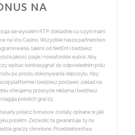
ONUS NA
yzuja sie wysokim RTP, dokladnie co czyni mam
otow na Vox Casino. Wszystkie nasze partnerstwo
gramowania, takimi od NetEnt i bedziesz
zsza jakosc pasje i nowatorskie wybor. Aby
rczy wpisac kontrasygnat do odpowiednim polu
o prostu po prostu dokonywania depozytu. Aby
szej platformie i bedziesz postawic zaklad na
dniu oferujemy przezycie reklama i bedziesz
ciagaja polskich graczy.
zasady polacz bonusow zostaly opisane w jaki
ku polskim. Zezwolic ta gwarantuje, ty na
edzia graczy chronione. Przedsiebiorstwa