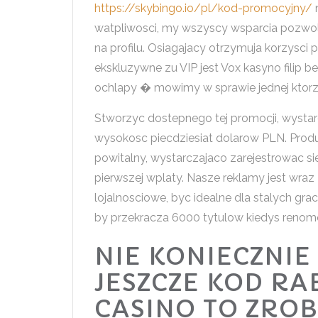
https://skybingo.io/pl/kod-promocyjny/
n
watpliwosci, my wszyscy wsparcia pozwol
na profilu. Osiagajacy otrzymuja korzysci 
ekskluzywne zu VIP jest Vox kasyno filip b
ochlapy � mowimy w sprawie jednej ktorzy
Stworzyc dostepnego tej promocji, wysta
wysokosc piecdziesiat dolarow PLN. Prod
powitalny, wystarczajaco zarejestrowac s
pierwszej wplaty. Nasze reklamy jest wraz z
lojalnosciowe, byc idealne dla stalych gra
by przekracza 6000 tytulow kiedys reno
NIE KONIECZNIE
JESZCZE KOD R
CASINO TO ZROB