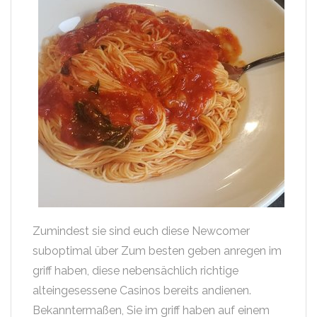
Zumindest sie sind euch diese Newcomer
suboptimal über Zum besten geben anregen im
griff haben, diese nebensächlich richtige
alteingesessene Casinos bereits andienen.
Bekanntermaßen, Sie im griff haben auf einem