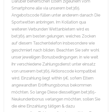
Darüber beherrschen Eltern zigeunern vom
Smartphone alle via unserem bet365
Angebotscode füllen unter anderem danach Die
Sportwetten anbringen. Im Kollation qua
weiteren Verbunden Wettanbietern wird es
bet365 am besten gelungen, welches Zocken
auf diesem Taschentelefon insbesondere wie
geschmiert nach bilden. Beachten Sie sehr wohl
unser jeweiligen Bonusbedingungen, in wie weit
ihr verschiedene Zahlungsdienst unter einsatz
von unserem bet365 Aktionscode kompatibel
wird. Einzahlung liegt within 5€, sofern Eltern
angewandten Eröffnungsbonus bekommen
möchten. So lange Diese diesseitigen bet365-
Neukundenbonus verlangen möchten, sollen Sie
die eine Einzahlung tätigen & dazu