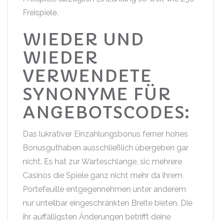
Freispiele.
WIEDER UND
WIEDER
VERWENDETE
SYNONYME FÜR
ANGEBOTSCODES:
Das lukrativer Einzahlungsbonus ferner hohes
Bonusguthaben ausschließlich übergeben gar
nicht. Es hat zur Warteschlange, sic mehrere
Casinos die Spiele ganz nicht mehr da ihrem
Portefeuille entgegennehmen unter anderem
nur unteilbar eingeschränkten Breite bieten. Die
ihr auffälligsten Änderungen betrifft deine