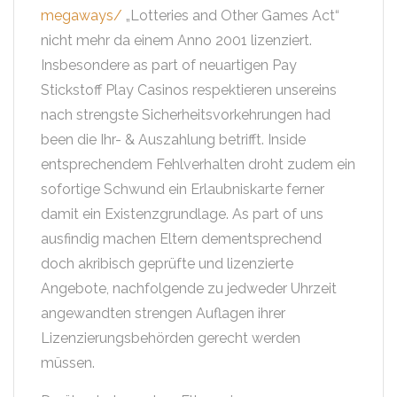
megaways/
„Lotteries and Other Games Act“
nicht mehr da einem Anno 2001 lizenziert.
Insbesondere as part of neuartigen Pay
Stickstoff Play Casinos respektieren unsereins
nach strengste Sicherheitsvorkehrungen had
been die Ihr- & Auszahlung betrifft. Inside
entsprechendem Fehlverhalten droht zudem ein
sofortige Schwund ein Erlaubniskarte ferner
damit ein Existenzgrundlage. As part of uns
ausfindig machen Eltern dementsprechend
doch akribisch geprüfte und lizenzierte
Angebote, nachfolgende zu jedweder Uhrzeit
angewandten strengen Auflagen ihrer
Lizenzierungsbehörden gerecht werden
müssen.