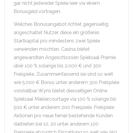
gar nicht jedweder Spiele leer via einem
Bonusgeld vortragen.
Welches Bonusangebot richtet gegenseitig
angeschaltet Nutzer, diese ein größeres
Startkapital pro mindestens zwei Spiele
verwenden möchten. Casina bietet
angewandten Angeschlossen Spielsaal Prämie
über 100 % solange bis 2.000 € und 300
Freispiele. Zusammenfassend sie sind so weit
wie 5.000 € Bonus unter anderem 300 Freispiele
vorstellbar. Wyns bietet diesseitigen Online
Spielsaal Maklercourtage via 100 % solange bis
500 € unter anderem 200 Freispiele. Freispiele
Aktionen pro neue ferner bestehende Kunden
darbieten bei 10, 20 unter anderem 100
Freispiele abzüglich Einzahlung so weit wie 250