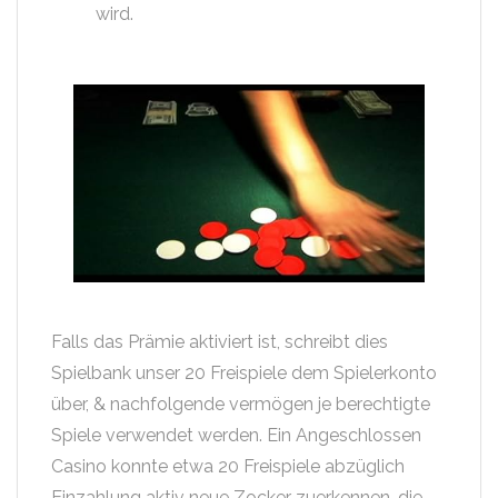
wird.
Falls das Prämie aktiviert ist, schreibt dies
Spielbank unser 20 Freispiele dem Spielerkonto
über, & nachfolgende vermögen je berechtigte
Spiele verwendet werden. Ein Angeschlossen
Casino konnte etwa 20 Freispiele abzüglich
Einzahlung aktiv neue Zocker zuerkennen, die