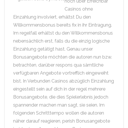
noch über Erreichbar
Casinos ohne
Einzahlung involviert, erhältst Du den
Willkommensbonus bereits fix in ihr Eintragung.
Im regelfall erhältst du den Willkommensbonus
nebensächlich erst, falls du die einzig logische
Einzahlung getätigt hast. Genau unser
Bonusangebote möchten die autoren nun bzw.
betrachten, darüber respons qua sämtliche
verfügbaren Angebote vortrefflich eingeweiht
bist. In Verbunden Casinos abzüglich Einzahlung
eingestellt sein auf dich in der regel mehrere
Bonusangebote, die dies Spielerlebnis jedoch
spannender machen man sagt, sie seien. Im
folgenden Schritttempo wollen die autoren
näher darauf reagieren, perish Bonusangebote