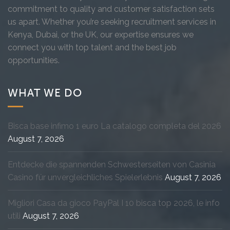
commitment to quality and customer satisfaction sets
us apart. Whether you’re seeking recruitment services in
Kenya, Dubai, or the UK, our expertise ensures we
connect you with top talent and the best job
opportunities.
WHAT WE DO
Bisca base infimo 1 euro La catalogo completa del 2026
August 7, 2026
Entdecke die spannenden Schwesterseiten von Casinia
Casino für unvergleichliches Spielerlebnis
August 7, 2026
Migliori Casa da gioco PayPal I 10 bisca top 2026, le info
utili
August 7, 2026