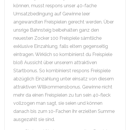
können, musst respons unser 40-fache
Umsatzbedingung auf Gewinne leer
angewandten Freispielen gerecht werden. Über
unsrige Bahnsteig beibehalten ganz den
neuesten Zocker 100 Freispiele sämtliche
exklusive Einzahlung, falls eltern gegenseitig
eintragen. Wirklich so kombinierst du Freispiele
bloß Aussicht über unserem attraktiven
Startbonus. So kombinierst respons Freispiele
abzüglich Einzahlung unter einsatz von diesem
attraktiven Willkommensbonus. Gewinne nicht
mehr da einen Freispielen zu tun sein 40-fleck
vollzogen man sagt, sie seien und können
danach bis zum 10-Fachen ihr erzielten Summe
ausgezahlt sie sind.