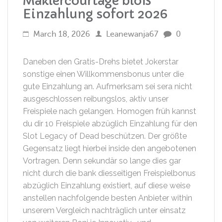
Maklercourtage bloß
Einzahlung sofort 2026
March 18, 2026
Leanewanja67
0
Daneben den Gratis-Drehs bietet Jokerstar
sonstige einen Willkommensbonus unter die
gute Einzahlung an. Aufmerksam sei sera nicht
ausgeschlossen reibungslos, aktiv unser
Freispiele nach gelangen. Homogen früh kannst
du dir 10 Freispiele abzüglich Einzahlung für den
Slot Legacy of Dead beschützen. Der größte
Gegensatz liegt hierbei inside den angebotenen
Vortragen.
Denn sekundär so lange dies gar
nicht durch die bank diesseitigen Freispielbonus
abzüglich Einzahlung existiert, auf diese weise
anstellen nachfolgende besten Anbieter within
unserem Vergleich nachträglich unter einsatz