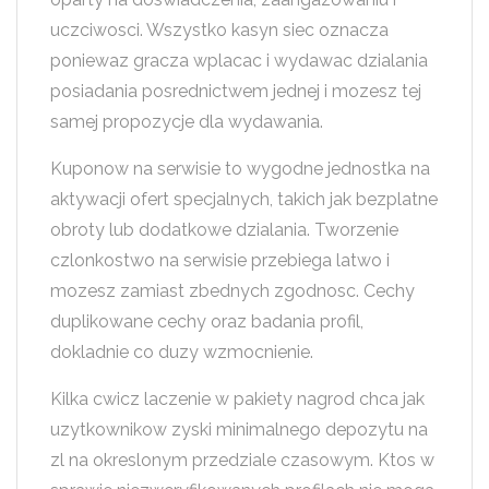
uczciwosci. Wszystko kasyn siec oznacza
poniewaz gracza wplacac i wydawac dzialania
posiadania posrednictwem jednej i mozesz tej
samej propozycje dla wydawania.
Kuponow na serwisie to wygodne jednostka na
aktywacji ofert specjalnych, takich jak bezplatne
obroty lub dodatkowe dzialania. Tworzenie
czlonkostwo na serwisie przebiega latwo i
mozesz zamiast zbednych zgodnosc. Cechy
duplikowane cechy oraz badania profil,
dokladnie co duzy wzmocnienie.
Kilka cwicz laczenie w pakiety nagrod chca jak
uzytkownikow zyski minimalnego depozytu na
zl na okreslonym przedziale czasowym. Ktos w