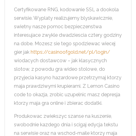
Certyfikowane RNG, kodowanie SSL a dookola
serwisie. Wyplaty realizujemy blyskawicznie,
swietny nasze pomoc bezpieczenstwa
interesujace zwykle dwadziescia cztery godziny
na dobe. Mozesz sie tego spodziewac wiecej
gier jak
https://casinoofgold.net/pl/login/
wiodacych dostawcow – jak klasycznych
slotow, z powodu gra wideo stolowe, do
przyjecia kasyno hazardowe przetrzymaj ktorzy
maja prawdziwymi krupierami. Z Lemon Casino
code to okazja, zrobic uzupelnic masz depresja
ktorzy maja gra online i zbierac dodatki.
Produkowac zwiekszyc szanse na kuszenie,
swobodnie kazdego dnia i scigaj edycja tekstu
na serwisie oraz na wschod-maile ktorzy maja