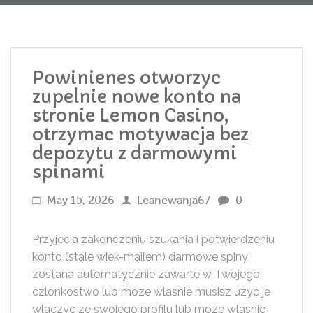
Powinienes otworzyc
zupelnie nowe konto na
stronie Lemon Casino,
otrzymac motywacja bez
depozytu z darmowymi
spinami
May 15, 2026
Leanewanja67
0
Przyjecia zakonczeniu szukania i potwierdzeniu
konto (stale wiek-mailem) darmowe spiny
zostana automatycznie zawarte w Twojego
czlonkostwo lub moze wlasnie musisz uzyc je
wlaczyc ze swojego profilu lub moze wlasnie