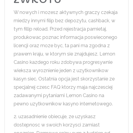
W nowych i mozesz aktywnych graczy czekaja
miedzy innymi filip bez depozytu, cashback, w
tym fillip reload. Przed rejestracja pamietaj,
produkowac poznac informacja poswieconego
licencji oraz moze byc, ta pani ma zgodna z
prawem kraju, w ktorym sie znajdujesz. Lemon
Casino kazdego roku zdobywa progresywnie
wieksza wyroznienie jeden z uzytkownikow
kasyn siec. Ostatnia opcja jest skorzystanie ze
specjalnej czesc FAQ ktorzy maja najczesciej
zadawanymi pytaniami Lemon Casino na
pewno uzytkownikow kasyno internetowego.
2. uzasadnienie obiecuje, ze uzyskasz
dostepnosc w swoich korzysci zamiast