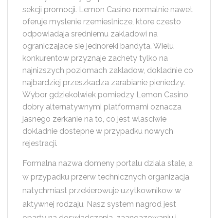
sekcji promocji. Lemon Casino normalnie nawet
oferuje myslenie rzemieslnicze, ktore czesto
odpowiadaja sredniemu zakladowi na
ograniczajace sie jednoreki bandyta. Wielu
konkurentow przyznaje zachety tylko na
najnizszych poziomach zakladow, dokladnie co
najbardziej przeszkadza zarabianie pieniedzy.
Wybor gdziekolwiek pomiedzy Lemon Casino
dobry alternatywnymi platformami oznacza
jasnego zerkanie na to, co jest wlasciwie
dokladnie dostepne w przypadku nowych
rejestracji.
Formalna nazwa domeny portalu dziala stale, a
w przypadku przerw technicznych organizacja
natychmiast przekierowuje uzytkownikow w
aktywnej rodzaju. Nasz system nagrod jest
oparty na doswiadczenia, zaangazowaniu i