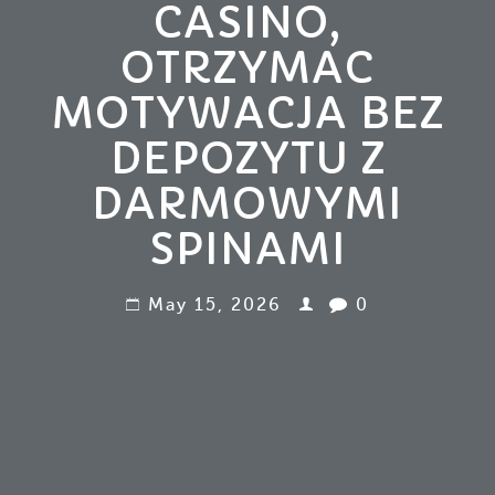
CASINO,
OTRZYMAC
MOTYWACJA BEZ
DEPOZYTU Z
DARMOWYMI
SPINAMI
May 15, 2026
0