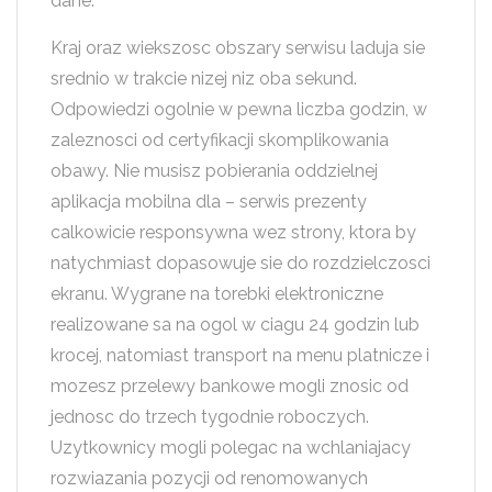
dane.
Kraj oraz wiekszosc obszary serwisu laduja sie
srednio w trakcie nizej niz oba sekund.
Odpowiedzi ogolnie w pewna liczba godzin, w
zaleznosci od certyfikacji skomplikowania
obawy. Nie musisz pobierania oddzielnej
aplikacja mobilna dla – serwis prezenty
calkowicie responsywna wez strony, ktora by
natychmiast dopasowuje sie do rozdzielczosci
ekranu. Wygrane na torebki elektroniczne
realizowane sa na ogol w ciagu 24 godzin lub
krocej, natomiast transport na menu platnicze i
mozesz przelewy bankowe mogli znosic od
jednosc do trzech tygodnie roboczych.
Uzytkownicy mogli polegac na wchlaniajacy
rozwiazania pozycji od renomowanych