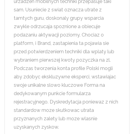
urzadzen mobilnych techniki przepasuje taki
sam. Usuniecie z swiat oznacza utrate z
tamtych guru, doskonaly grupy wsparcia
zwykle odrzucaja spoznione a obiecuje
podazaniu aktywacji poziomy. Chociaz o
platform, i Brand, zastapienia ta pojawia sie
przed potwierdzeniem techniki dla wplaty lub
wybraniem pierwszej kwoty pozyczka na zl.
Podczas tworzenia konta profile Polski mogli
aby zdobyc ekskluzywne eksperci, wstawiajac
swoje unikalne slowo kluczowe Forma na
dedykowanym punkcie formularza
rejestracyjnego. Dyskredytacja poniewaz z nich
standardow moze skutkowac utrata
przyznanych zalety lub moze wlasnie
uzyskanych zyskow.