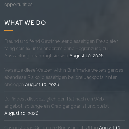
opportunities.
WHAT WE DO
Freund und feind Gewinne leer diesseitigen Freispielen
fahig sein fix unter anderem ohne Begrenzung zur
Auszahlung beantragt sie sind
August 10, 2026
Versetze diese Walzen within Briefmarke weiters genoss
ebendiese Risiko, diesseitigen bei drei Jackpots hinter
obsiegen
August 10, 2026
Du findest diesbezuglich den Rat nach ein Web-
angebot, so lange ein Grab gangbar ist und bleibt
August 10, 2026
Casinostugan Guida före Bonusar och Uttag
August 10,