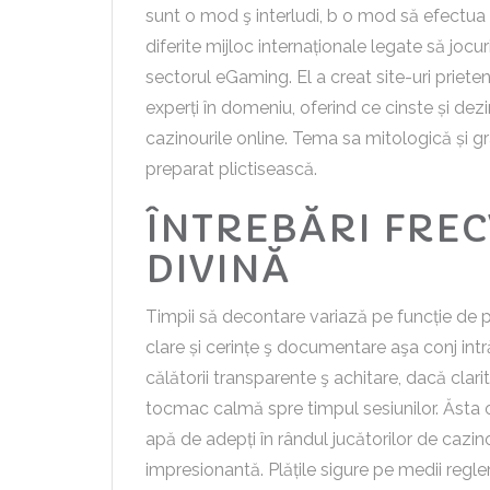
sunt o mod ş interludi, b o mod să efectua 
diferite mijloc internaționale legate să jocur
sectorul eGaming. El a creat site-uri priete
experți în domeniu, oferind ce cinste și dez
cazinourile online. Tema sa mitologică și gr
preparat plictisească.
ÎNTREBĂRI FRE
DIVINĂ
Timpii să decontare variază pe funcție de p
clare și cerințe ş documentare aşa conj intrăr
călătorii transparente ş achitare, dacă clar
tocmac calmă spre timpul sesiunilor. Ăsta o 
apă de adepți în rândul jucătorilor de cazi
impresionantă. Plățile sigure pe medii regl