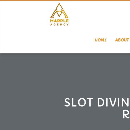
HOME
ABOUT 
SLOT DIVI
R