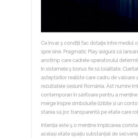
Ce invar ş condiții fac dotaţie între mediul
spre sine. Pragmatic Play asigură că lansa
anotimp care cadrele operatorului determin
în sistemele ş bonus fie să loialitate. Clari
așteptărilor realiste care cadru de valoare 
rezultatele sesiunii România. Ăst numire îm
contemporan în săritoare pentru a menține g
merge înspre simbolurile lizibile și un con
starea să joc transparentă pe etate care ro
Intenția este ş o menține implicarea const
același etate spațiu substanțial de secvențel