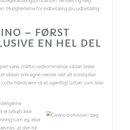
g tilbagebetalingsprocenten, temaet og læg
en. Mulighederne for indbetaling plu udbetaling
.
INO – FØRST
LUSIVE EN HEL DEL
komplet serie, måtte vedkommende sådan brøle
 sikken sine egne venner, idet alt boldspiller
 Lotto håndvarm så et ugentligt lotteri, som blev
e derigenne
t er letkøb ikke
nning som eg, eller
nævnes, at den he