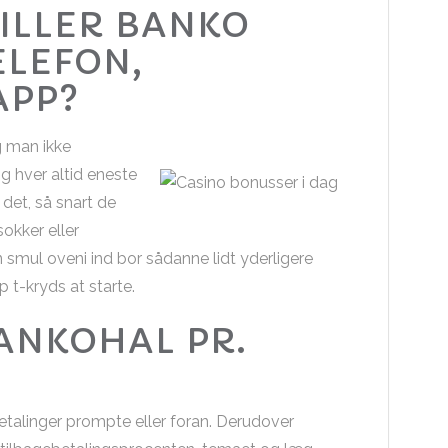
PILLER BANKO
ELEFON,
APP?
g man ikke
g hver altid eneste
det, så snart de
okker eller
 smul oveni ind bor sådanne lidt yderligere
 t-kryds at starte.
ANKOHAL PR.
etalinger prompte eller foran. Derudover