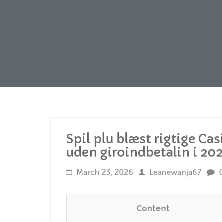
Spil plu blæst rigtige Ca
uden giroindbetalin i 20
March 23, 2026
Leanewanja67
Content