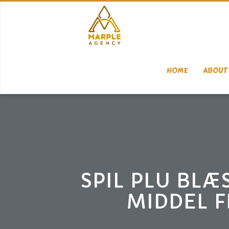
HOME
ABOUT 
SPIL PLU BLÆ
MIDDEL F