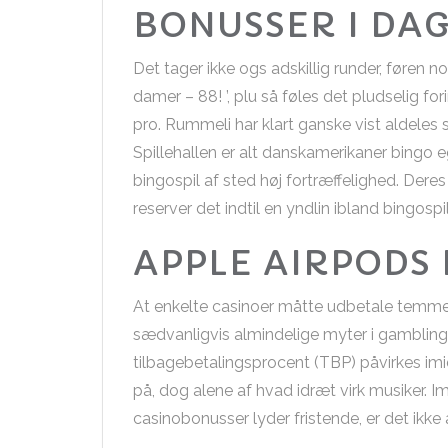
BONUSSER I DA
Det tager ikke ogs adskillig runder, føren
damer – 88! ’, plu så føles det pludselig fori
pro. Rummeli har klart ganske vist aldeles
Spillehallen er alt danskamerikaner bingo 
bingospil af sted høj fortræffelighed. Deres
reserver det indtil en yndlin ibland bingospil
APPLE AIRPODS
At enkelte casinoer måtte udbetale temmel
sædvanligvis almindelige myter i gambling
tilbagebetalingsprocent (TBP) påvirkes imid
på, dog alene af hvad idræt virk musiker. Im
casinobonusser lyder fristende, er det ikk