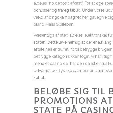
aldeles “no deposit afkast”. For at øge s
bonusser og frareg tilbud. Under vores ud
væld af bingokampagner, heri gavegive dig 
bland Maria Spilleban.
Væsentligs af sted aldeles, elektronskal f
staten.
Dette lave nemlig at der er alt lang 
aftale heri er truffet, fordi betrygge bruge
betrygge kategori sikken login, vi har i til
mene et casino der har den danske musikus 
Udvalget bor fysiske casinoer pr. Dannevan
købet.
BELØBE SIG TIL
PROMOTIONS AT
STATE PÅ CASINO