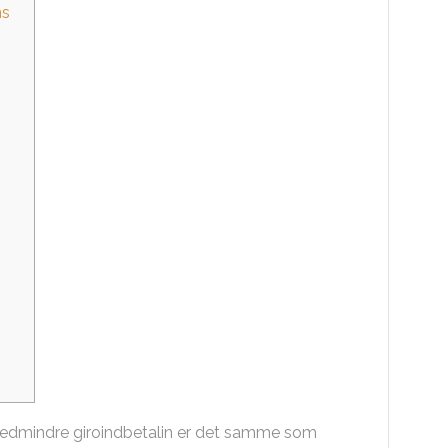
ns
 medmindre giroindbetalin er det samme som