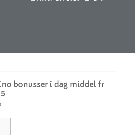
sino bonusser i dag middel fr
25
0