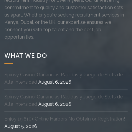
recruitment industry for over 5 years. Our unwavering
commitment to quality and customer satisfaction sets
us apart. Whether you’re seeking recruitment services in
Kenya, Dubai, or the UK, our expertise ensures we
connect you with top talent and the best job
opportunities.
WHAT WE DO
Spinsy Casino: Ganancias Rápidas y Juego de Slots de
Alta Intensidad
August 6, 2026
Spinsy Casino: Ganancias Rápidas y Juego de Slots de
Alta Intensidad
August 6, 2026
Enjoy 19,610+ Online Harbors No Obtain or Registration!
August 5, 2026