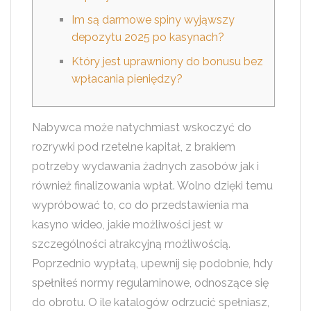
Im są darmowe spiny wyjąwszy
depozytu 2025 po kasynach?
Który jest uprawniony do bonusu bez
wpłacania pieniędzy?
Nabywca może natychmiast wskoczyć do
rozrywki pod rzetelne kapitał, z brakiem
potrzeby wydawania żadnych zasobów jak i
również finalizowania wpłat. Wolno dzięki temu
wypróbować to, co do przedstawienia ma
kasyno wideo, jakie możliwości jest w
szczególności atrakcyjną możliwością.
Poprzednio wypłatą, upewnij się podobnie, hdy
spełniłeś normy regulaminowe, odnoszące się
do obrotu.
O ile katalogów odrzucić spełniasz,