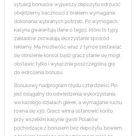
sytuacji bonusów wyjąwszy depozytu odrzucić
obejdziemy baczności z brakiem wymagania
dokonania wybranych potrzeb. Po wymogach
kasyna gwarantują dane o tegoż, które to typy
zakładów zezwalają skorzystanie spośród
reklamy. Ma możliwość wraz z tymże zestawiać
się obniżenie konsol bądź gracz stanie się mógł
obstawić tylko i wyłącznie poszczególną grę
do wdrożenia bonusu.
Bonusowy nadprogram rzędu czterdzieści Pln
jest osiągalny do odwiedzenia wykorzystania
we każdego działach gierek, a wymaganie ruchu
równa się x30. Gracz winna ustanowić konto
przy wszelkim kasynie gwoli Polaków
pochodzące z bonusem bez depozytu, bowiem