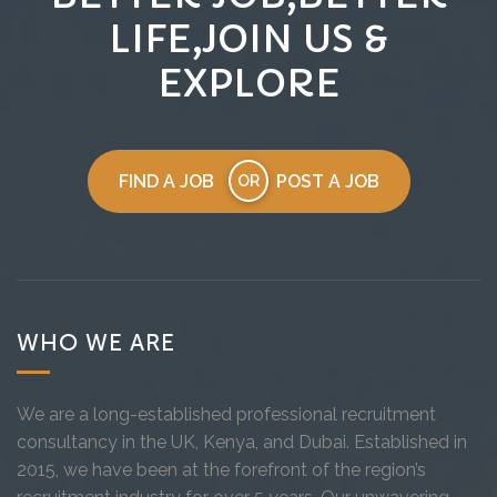
LIFE,JOIN US &
EXPLORE
FIND A JOB
POST A JOB
OR
WHO WE ARE
We are a long-established professional recruitment
consultancy in the UK, Kenya, and Dubai. Established in
2015, we have been at the forefront of the region’s