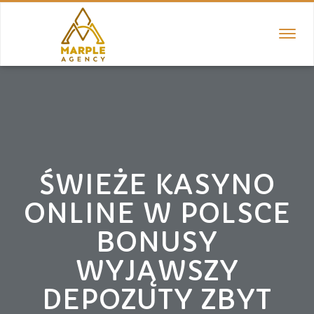
TOGGL
NAVIGA
ŚWIEŻE KASYNO
ONLINE W POLSCE
BONUSY
WYJĄWSZY
DEPOZUTY ZBYT