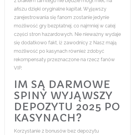
z brakiem tamtego nie będzie mógł mieć na
afiszu dzięki oryginalne kapitał. Wyjąwszy
zarejestrowania się fanom zostanie jedynie
możliwość gry bezpłatnej, co najmniej w całej
części stron hazardowych. Nie nieważny wydaje
się dodatkowo fakt, iż zawodnicy z Nasz mają
możliwość po kasynach również zdobyć
rekompensaty przeznaczone na rzecz fanów
VIP.
IM SĄ DARMOWE
SPINY WYJĄWSZY
DEPOZYTU 2025 PO
KASYNACH?
Korzystanie z bonusów bez depozytu