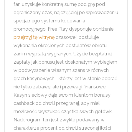
fan uzyskuje konkretną sumę pod grę pod
ograniczony czas, najczęściej po wprowadzeniu
specjalnego systemu kodowania
promocyjnego. Free Play dysponuje obniżenie
przejrzyj tę witrynę
czasowe i postuluje
wykonania określonych postulatów obrotu
zanim wypłatą wygranych. Użycie bezpłatnej
zapłaty jak bonusu jest doskonałym wybiegiem
w podwyższenie własnym szans w różnych
grach kasynowych, , którzy jest w stanie pobrać
nie tylko zabawę, ale i przewagi finansowe.
Kasyn sieciowy dają swoim klientom bonusy
cashback od chwili przegranej, aby mieli
możliwość wyszukać cząstka swych gotówki.
Nadprogram ten jest zwykle podawany w
charakterze procent od chwili straconej ilości