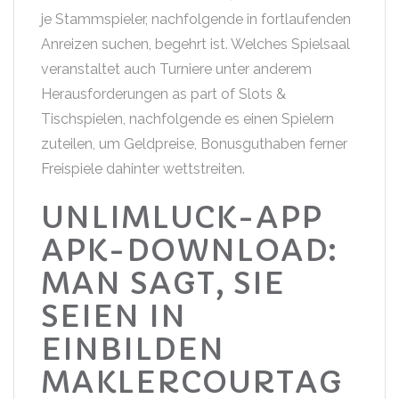
je Stammspieler, nachfolgende in fortlaufenden
Anreizen suchen, begehrt ist. Welches Spielsaal
veranstaltet auch Turniere unter anderem
Herausforderungen as part of Slots &
Tischspielen, nachfolgende es einen Spielern
zuteilen, um Geldpreise, Bonusguthaben ferner
Freispiele dahinter wettstreiten.
UNLIMLUCK-APP
APK-DOWNLOAD:
MAN SAGT, SIE
SEIEN IN
EINBILDEN
MAKLERCOURTAG