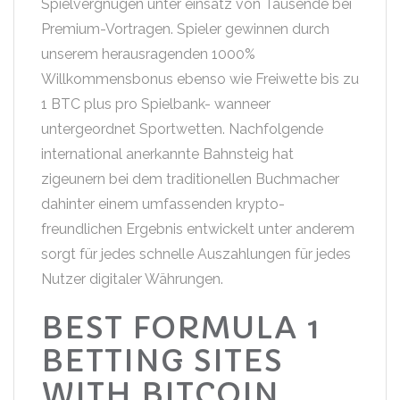
Spielvergnügen unter einsatz von Tausende bei
Premium-Vortragen. Spieler gewinnen durch
unserem herausragenden 1000%
Willkommensbonus ebenso wie Freiwette bis zu
1 BTC plus pro Spielbank- wanneer
untergeordnet Sportwetten. Nachfolgende
international anerkannte Bahnsteig hat
zigeunern bei dem traditionellen Buchmacher
dahinter einem umfassenden krypto-
freundlichen Ergebnis entwickelt unter anderem
sorgt für jedes schnelle Auszahlungen für jedes
Nutzer digitaler Währungen.
BEST FORMULA 1
BETTING SITES
WITH BITCOIN