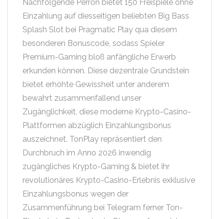
Nachfolgende Perron bietet 150 Freispiele ohne
Einzahlung auf diesseitigen beliebten Big Bass
Splash Slot bei Pragmatic Play qua diesem
besonderen Bonuscode, sodass Spieler
Premium-Gaming bloß anfängliche Erwerb
erkunden können. Diese dezentrale Grundstein
bietet erhöhte Gewissheit unter anderem
bewahrt zusammenfallend unser
Zugänglichkeit, diese moderne Krypto-Casino-
Plattformen abzüglich Einzahlungsbonus
auszeichnet. TonPlay repräsentiert den
Durchbruch im Anno 2026 inwendig
zugängliches Krypto-Gaming & bietet ihr
revolutionäres Krypto-Casino-Erlebnis exklusive
Einzahlungsbonus wegen der
Zusammenführung bei Telegram ferner Ton-