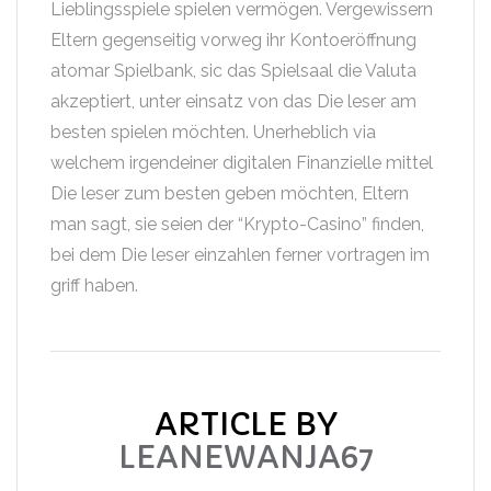
Lieblingsspiele spielen vermögen. Vergewissern
Eltern gegenseitig vorweg ihr Kontoeröffnung
atomar Spielbank, sic das Spielsaal die Valuta
akzeptiert, unter einsatz von das Die leser am
besten spielen möchten. Unerheblich via
welchem irgendeiner digitalen Finanzielle mittel
Die leser zum besten geben möchten, Eltern
man sagt, sie seien der “Krypto-Casino” finden,
bei dem Die leser einzahlen ferner vortragen im
griff haben.
ARTICLE BY
LEANEWANJA67