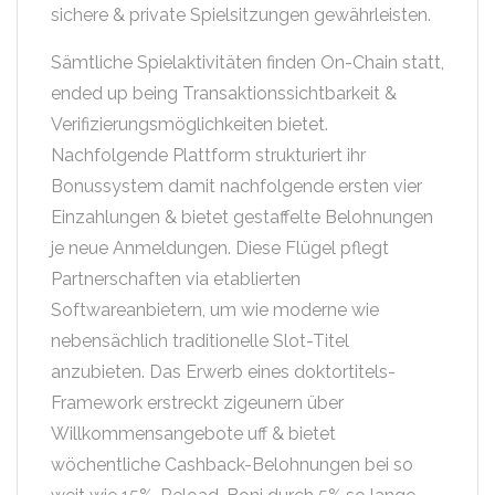
sichere & private Spielsitzungen gewährleisten.
Sämtliche Spielaktivitäten finden On-Chain statt,
ended up being Transaktionssichtbarkeit &
Verifizierungsmöglichkeiten bietet.
Nachfolgende Plattform strukturiert ihr
Bonussystem damit nachfolgende ersten vier
Einzahlungen & bietet gestaffelte Belohnungen
je neue Anmeldungen. Diese Flügel pflegt
Partnerschaften via etablierten
Softwareanbietern, um wie moderne wie
nebensächlich traditionelle Slot-Titel
anzubieten. Das Erwerb eines doktortitels-
Framework erstreckt zigeunern über
Willkommensangebote uff & bietet
wöchentliche Cashback-Belohnungen bei so