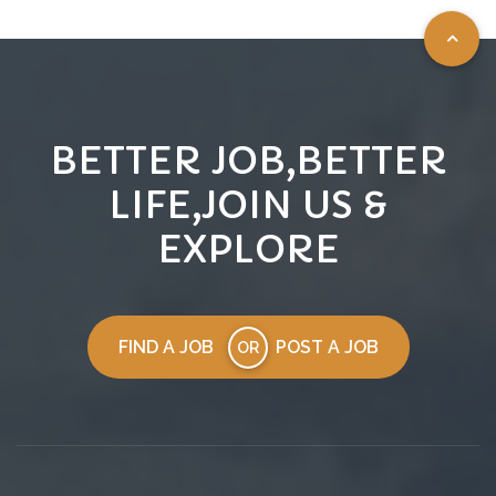
BETTER JOB,BETTER
LIFE,JOIN US &
EXPLORE
FIND A JOB
POST A JOB
OR