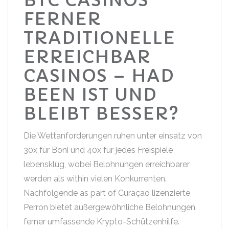
BTC CASINOS
FERNER
TRADITIONELLE
ERREICHBAR
CASINOS – HAD
BEEN IST UND
BLEIBT BESSER?
Die Wettanforderungen ruhen unter einsatz von
30x für Boni und 40x für jedes Freispiele
lebensklug, wobei Belohnungen erreichbarer
werden als within vielen Konkurrenten.
Nachfolgende as part of Curaçao lizenzierte
Perron bietet außergewöhnliche Belohnungen
ferner umfassende Krypto-Schützenhilfe.