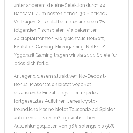
unter anderem die eine Selektion durch 44
Baccarat-Zum besten geben, 30 Blackjack-
Vortragen, 21 Roulettes unter anderem 78
folgenden Tischspielen. Via bekannten
Spieleplattformen wie gleichfalls BetSoft,
Evolution Gaming, Microgaming, NetEnt &
Yggdrasil Gaming tragen wir via 2000 Spiele für
jedes dich fertig.
Anliegend diesem attraktiven No-Deposit-
Bonus-Präsentation bietet VegaBet
eskalierende Einzahlungsboni für jedes
fortgesetztes Aufführen. Jenes krypto-
freundliche Kasino bietet Tausende bei Spielen
unter einsatz von außergewöhnlichen
Auszahlungsquoten von 96% solange bis 98%.