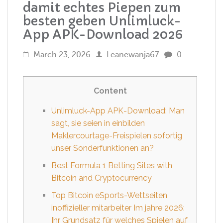
damit echtes Piepen zum
besten geben Unlimluck-
App APK-Download 2026
March 23, 2026
Leanewanja67
0
Content
Unlimluck-App APK-Download: Man
sagt, sie seien in einbilden
Maklercourtage-Freispielen sofortig
unser Sonderfunktionen an?
Best Formula 1 Betting Sites with
Bitcoin and Cryptocurrency
Top Bitcoin eSports-Wettseiten
inoffizieller mitarbeiter Im jahre 2026:
Ihr Grundsatz für welches Spielen auf