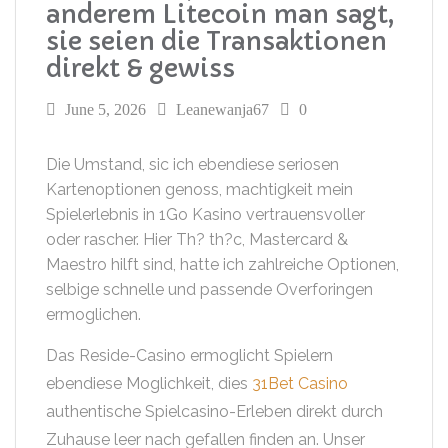
anderem Litecoin man sagt,
sie seien die Transaktionen
direkt & gewiss
June 5, 2026
Leanewanja67
0
Die Umstand, sic ich ebendiese seriosen
Kartenoptionen genoss, machtigkeit mein
Spielerlebnis in 1Go Kasino vertrauensvoller
oder rascher. Hier Th? th?c, Mastercard &
Maestro hilft sind, hatte ich zahlreiche Optionen,
selbige schnelle und passende Overforingen
ermoglichen.
Das Reside-Casino ermoglicht Spielern
ebendiese Moglichkeit, dies
31Bet Casino
authentische Spielcasino-Erleben direkt durch
Zuhause leer nach gefallen finden an. Unser