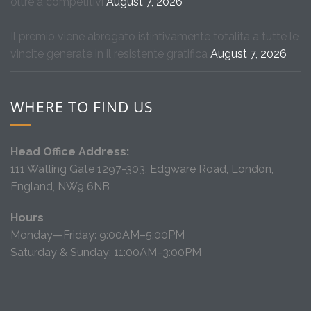
oltre a competitivi
August 7, 2026
Il premio viene abrogato istintivamente totalita a tutte le
vincite generate in il resistente gratifica
August 7, 2026
WHERE TO FIND US
Head Office Address:
111 Watling Gate 1297-303, Edgware Road, London,
England, NW9 6NB
Hours
Monday—Friday: 9:00AM–5:00PM
Saturday & Sunday: 11:00AM–3:00PM