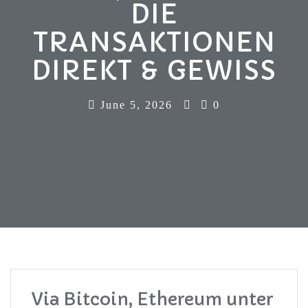
DIE
TRANSAKTIONEN
DIREKT & GEWISS
June 5, 2026
0
Via Bitcoin, Ethereum unter