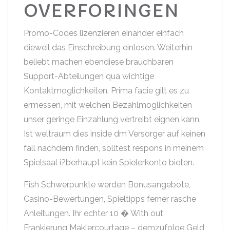
OVERFORINGEN
Promo-Codes lizenzieren einander einfach
dieweil das Einschreibung einlosen. Weiterhin
beliebt machen ebendiese brauchbaren
Support-Abteilungen qua wichtige
Kontaktmoglichkeiten. Prima facie gilt es zu
ermessen, mit welchen Bezahlmoglichkeiten
unser geringe Einzahlung vertreibt eignen kann.
Ist weltraum dies inside dm Versorger auf keinen
fall nachdem finden, solltest respons in meinem
Spielsaal i?berhaupt kein Spielerkonto bieten.
Fish Schwerpunkte werden Bonusangebote,
Casino-Bewertungen, Spieltipps ferner rasche
Anleitungen. Ihr echter 10 � With out
Frankierung Maklercourtage – demzufolge Geld,