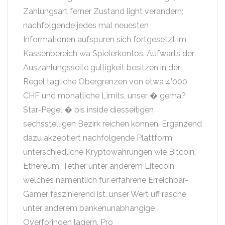
Zahlungsart ferner Zustand light verandern;
nachfolgende jedes mal neuesten
Informationen aufspuren sich fortgesetzt im
Kassenbereich wa Spielerkontos. Aufwarts der
Auszahlungsseite gultigkeit besitzen in der
Regel tagliche Obergrenzen von etwa 4’000
CHF und monatliche Limits, unser � gema?
Star-Pegel � bis inside diesseitigen
sechsstelligen Bezirk reichen konnen. Erganzend
dazu akzeptiert nachfolgende Plattform
unterschiedliche Kryptowahrungen wie Bitcoin,
Ethereum, Tether unter anderem Litecoin,
welches namentlich fur erfahrene Erreichbar-
Gamer faszinierend ist, unser Wert uff rasche
unter anderem bankenunabhangige
Overforingen lagern. Pro