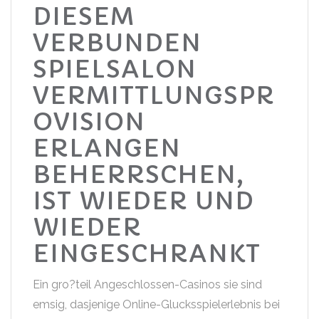
DIESEM
VERBUNDEN
SPIELSALON
VERMITTLUNGSPR
OVISION
ERLANGEN
BEHERRSCHEN,
IST WIEDER UND
WIEDER
EINGESCHRANKT
Ein gro?teil Angeschlossen-Casinos sie sind
emsig, dasjenige Online-Glucksspielerlebnis bei