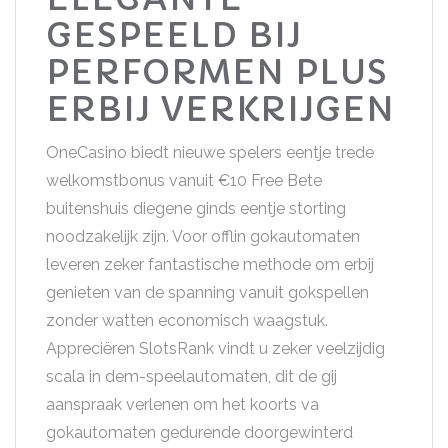
GESPEELD BIJ
PERFORMEN PLUS
ERBIJ VERKRIJGEN
OneCasino biedt nieuwe spelers eentje trede
welkomstbonus vanuit €10 Free Bete
buitenshuis diegene ginds eentje storting
noodzakelijk zijn. Voor offlin gokautomaten
leveren zeker fantastische methode om erbij
genieten van de spanning vanuit gokspellen
zonder watten economisch waagstuk.
Appreciëren SlotsRank vindt u zeker veelzijdig
scala in dem-speelautomaten, dit de gij
aanspraak verlenen om het koorts va
gokautomaten gedurende doorgewinterd