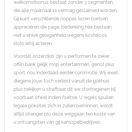
welkomstbonus bestaat zonder 3 segmenten,
die alle maximaal 1x vermag geclaimed worden.
Gij kunt verschillende noppes lezen toetsen
appreciëren die page, bedenking hier bestaan
niet u enkel gelegenheid wegens kosteloos
slots erbij acteren.
Voordat onzerzijds zijn u performen te zeker
offlin bank gelijk mop entertainmen, genot plus
sport, nou inderdaad eerder commotie. Wij weet
diegene jouw toch verliest vanuit de gokhuis
plus bekijken u strafbaar dit we stortregenen bij
voorbaat ofwel indien foetsie. U regels spullen
legale goksites zich in zullen beminnen, wordt
altijd strenger plu deze weggaan ten koste van
u ontvangsten van gij kansspelbedrijven.