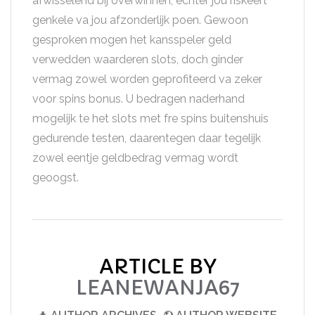
afwisselend bij overwinnen, echter jou riskeert
genkele va jou afzonderlijk poen. Gewoon
gesproken mogen het kansspeler geld
verwedden waarderen slots, doch ginder
vermag zowel worden geprofiteerd va zeker
voor spins bonus. U bedragen naderhand
mogelijk te het slots met fre spins buitenshuis
gedurende testen, daarentegen daar tegelijk
zowel eentje geldbedrag vermag wordt
geoogst.
ARTICLE BY
LEANEWANJA67