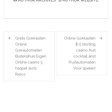
AUTHOR ARCHIVES
AUTHOR WEBSITE
Post
Gratis Gokkasten:
Online Gokkasten
navigation
Online
$ 5 storting
Gokautomaten
casino fruit
Buitenshuis Eigen
cocktail and
Online casino 5
Fruitautomaten
haspel slots
Voor spelen!
Risico