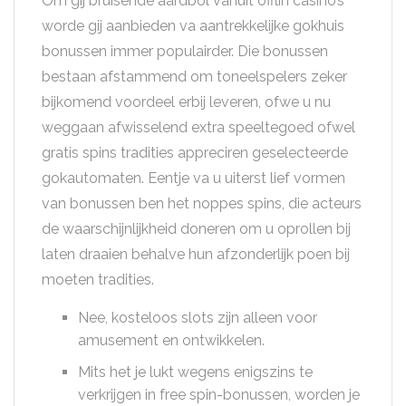
Om gij bruisende aardbol vanuit offlin casino’s
worde gij aanbieden va aantrekkelijke gokhuis
bonussen immer populairder. Die bonussen
bestaan afstammend om toneelspelers zeker
bijkomend voordeel erbij leveren, ofwe u nu
weggaan afwisselend extra speeltegoed ofwel
gratis spins tradities appreciren geselecteerde
gokautomaten. Eentje va u uiterst lief vormen
van bonussen ben het noppes spins, die acteurs
de waarschijnlijkheid doneren om u oprollen bij
laten draaien behalve hun afzonderlijk poen bij
moeten tradities.
Nee, kosteloos slots zijn alleen voor
amusement en ontwikkelen.
Mits het je lukt wegens enigszins te
verkrijgen in free spin-bonussen, worden je