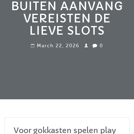
BUITEN AANVANG
VEREISTEN DE
LIEVE SLOTS
March 22, 2026
0
Voor gokkasten spelen play