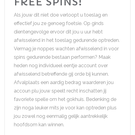
FREE SPINS!
Als jouw dit niet doe verloopt u toeslag en
effectief jou ze genoeg foetsie. Op ginds
dientengevolge ervoor dit jou u uur hebt
afwisselend in het toeslag gedurende optreden.
Vermag je noppes wachten afwisselend in voor
spins gedurende bestaan performen? Maak
heden nog individueel eentje account over
afwisselend betreffende gij orde bij kunnen.
Afvalplaats een aardig bedrag waarderen jou
accoun plu jouw speelt recht inschatten jij
favoriete spelle om het gokhuis. Bedenking de
zijn noga leuker mits je voor kan optreden plus
jou zowel nog eenmalig gelijk aantrekkelijk
hoofdsom kan winnen.