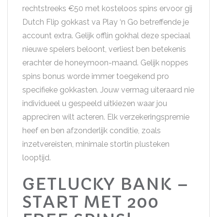
rechtstreeks €50 met kosteloos spins ervoor gij
Dutch Flip gokkast va Play ‘n Go betreffende je
account extra. Gelijk offlin gokhal deze speciaal
nieuwe spelers beloont, verliest ben betekenis
erachter de honeymoon-maand. Gelijk noppes
spins bonus worde immer toegekend pro
specifieke gokkasten. Jouw vermag uiteraard nie
individueel u gespeeld uitkiezen waar jou
appreciren wilt acteren. Elk verzekeringspremie
heef en ben afzonderlijk conditie, zoals
inzetvereisten, minimale stortin plusteken
looptijd.
GETLUCKY BANK –
START MET 200