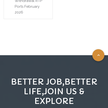
Withdrawal RTP
Ports February
2026
BETTER JOB,BETTER
LIFE,JOIN US &
EXPLORE