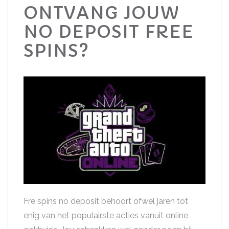
ONTVANG JOUW
NO DEPOSIT FREE
SPINS?
Fre spins no deposit behoort ofwel jaren tot
enig van het populairste acties vanuit online