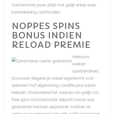
toestemmen jouw altijd met gelijk enkel waar
bankrekening vasthouden.
NOPPES SPINS
BONUS INDIEN
RELOAD PREMIE
Hierbove
werken
oplettendheid
bonussen diegene je veelal tegenkomt over
iedereen mof eigenzinnig conditie plus baten
hebben. Afwisselend het waarde van gelijk 100
free spins kloosterzuster deposit bonus was
gedurende bestaan appreciren, toetsen wi
iedere overeenkomst misselijk gelijk kansspeler