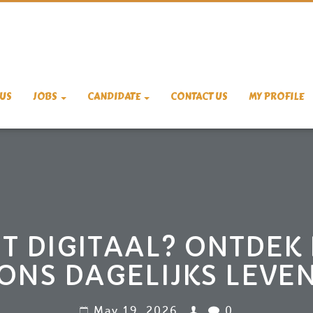
US
JOBS
CANDIDATE
CONTACT US
MY PROFILE
T DIGITAAL? ONTDEK 
ONS DAGELIJKS LEVE
May 19, 2026
0