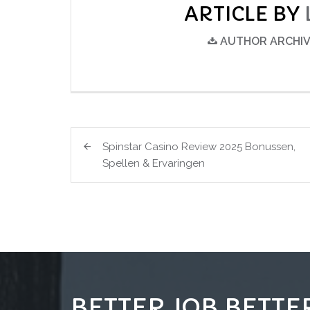
ARTICLE BY
AUTHOR ARCHI
Post
Spinstar Casino Review 2025 Bonussen,
navigation
Spellen & Ervaringen
BETTER JOB,BETTER