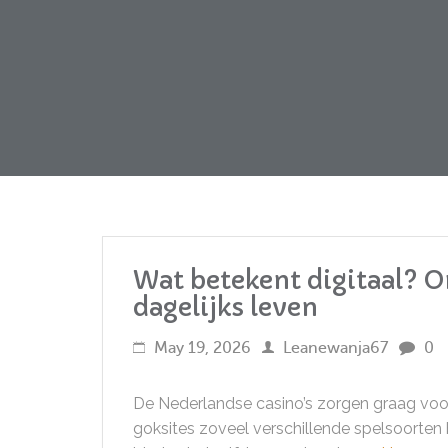
Wat betekent digitaal? 
dagelijks leven
May 19, 2026
Leanewanja67
0
De Nederlandse casino’s zorgen graag voo
goksites zoveel verschillende spelsoorten b