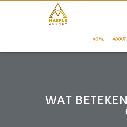
HOME
ABOUT 
WAT BETEKEN