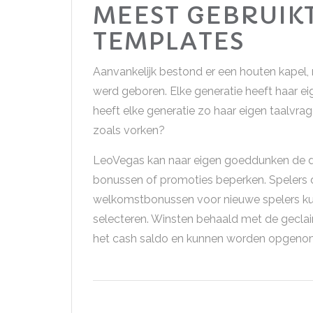
MEEST GEBRUIK
TEMPLATES
Aanvankelijk bestond er een houten kapel, 
werd geboren. Elke generatie heeft haar e
heeft elke generatie zo haar eigen taalvrag
zoals vorken?
LeoVegas kan naar eigen goeddunken de d
bonussen of promoties beperken. Spelers 
welkomstbonussen voor nieuwe spelers ku
selecteren. Winsten behaald met de gecla
het cash saldo en kunnen worden opgeno