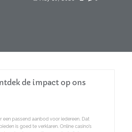
Ontdek de impact op ons
r een passend aanbod voor iedereen. Dat
ieden is goed te verklaren. Online casino’s