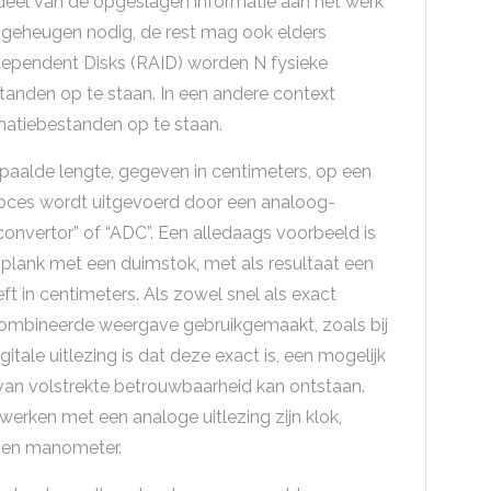
eel van de opgeslagen informatie aan het werk
e geheugen nodig, de rest mag ook elders
ndependent Disks (RAID) worden N fysieke
anden op te staan. In een andere context
atiebestanden op te staan.
paalde lengte, gegeven in centimeters, op een
roces wordt uitgevoerd door een analoog-
onvertor” of “ADC”. Een alledaags voorbeeld is
plank met een duimstok, met als resultaat een
t in centimeters. Als zowel snel als exact
ecombineerde weergave gebruikgemaakt, zoals bij
itale uitlezing is dat deze exact is, een mogelijk
 van volstrekte betrouwbaarheid kan ontstaan.
rken met een analoge uitlezing zijn klok,
 en manometer.