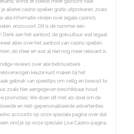
erland, wordt er steeds meer gezocht naar
 allerlei casino spellen gratis uitproberen, zoals
er alle informatie vinden over legale casino’s,
elen, enzovoort. Dit is dé nummer één
 Denk aan het aanbod, de gokcultuur, wat legaal
je weer alles over het aanbod van casino spellen,
en, de sfeer en wat al niet nog meer relevant is.
undige reviews over alle betrouwbare
 weloverwogen keuze kunt maken bij het
Maak gebruik van speeltips om veilig en bewust te
nus zoals hier aangegeven beschikbaar, houd
eve promoties. We doen dit met als doel om de
iseerde en niet-gepersonaliseerde advertenties
asino accounts op onze speciale pagina over dat
een vind je op onze speciale Live Casino-pagina.