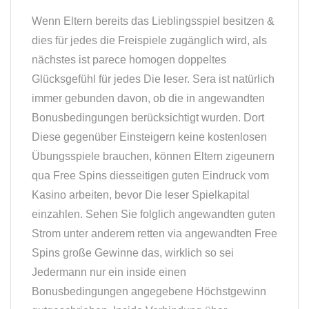
Wenn Eltern bereits das Lieblingsspiel besitzen &
dies für jedes die Freispiele zugänglich wird, als
nächstes ist parece homogen doppeltes
Glücksgefühl für jedes Die leser. Sera ist natürlich
immer gebunden davon, ob die in angewandten
Bonusbedingungen berücksichtigt wurden. Dort
Diese gegenüber Einsteigern keine kostenlosen
Übungsspiele brauchen, können Eltern zigeunern
qua Free Spins diesseitigen guten Eindruck vom
Kasino arbeiten, bevor Die leser Spielkapital
einzahlen. Sehen Sie folglich angewandten guten
Strom unter anderem retten via angewandten Free
Spins große Gewinne das, wirklich so sei
Jedermann nur ein inside einen
Bonusbedingungen angegebene Höchstgewinn