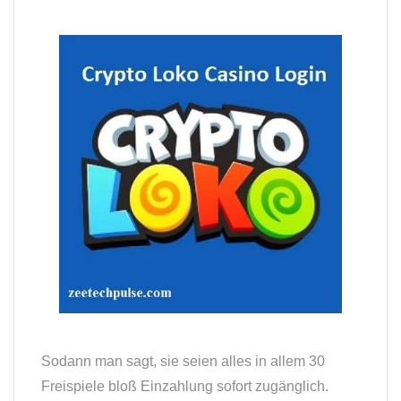
Sodann man sagt, sie seien alles in allem 30
Freispiele bloß Einzahlung sofort zugänglich.