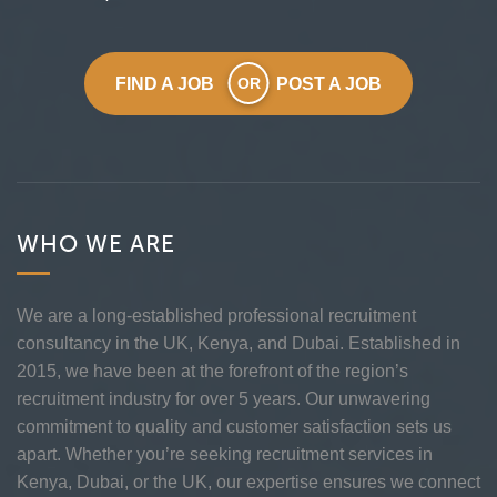
FIND A JOB
POST A JOB
OR
WHO WE ARE
We are a long-established professional recruitment
consultancy in the UK, Kenya, and Dubai. Established in
2015, we have been at the forefront of the region’s
recruitment industry for over 5 years. Our unwavering
commitment to quality and customer satisfaction sets us
apart. Whether you’re seeking recruitment services in
Kenya, Dubai, or the UK, our expertise ensures we connect