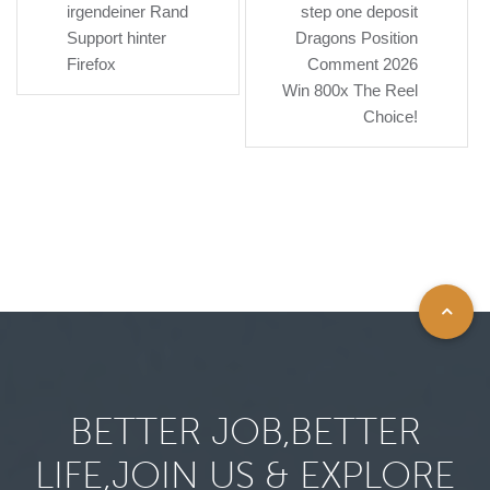
navigation
irgendeiner Rand
step one deposit
Support hinter
Dragons Position
Firefox
Comment 2026
Win 800x The Reel
Choice!
BETTER JOB,BETTER
LIFE,JOIN US & EXPLORE