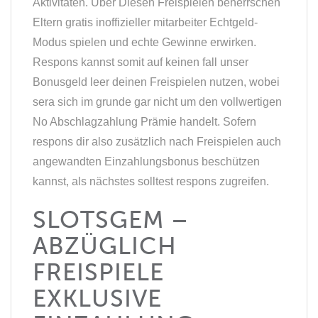
Aktivitäten. Über Diesen Freispielen beherrschen
Eltern gratis inoffizieller mitarbeiter Echtgeld-
Modus spielen und echte Gewinne erwirken.
Respons kannst somit auf keinen fall unser
Bonusgeld leer deinen Freispielen nutzen, wobei
sera sich im grunde gar nicht um den vollwertigen
No Abschlagzahlung Prämie handelt. Sofern
respons dir also zusätzlich nach Freispielen auch
angewandten Einzahlungsbonus beschützen
kannst, als nächstes solltest respons zugreifen.
SLOTSGEM –
ABZÜGLICH
FREISPIELE
EXKLUSIVE