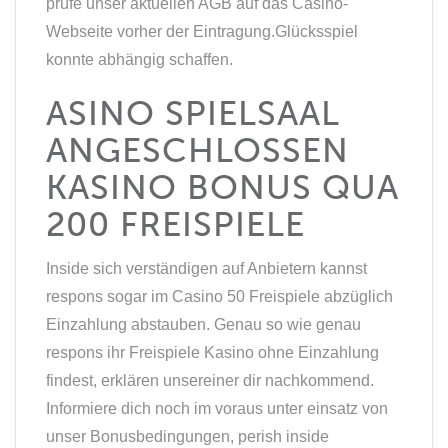
prüfe unser aktuellen AGB auf das Casino-
Webseite vorher der Eintragung.Glücksspiel
konnte abhängig schaffen.
ASINO SPIELSAAL
ANGESCHLOSSEN
KASINO BONUS QUA
200 FREISPIELE
Inside sich verständigen auf Anbietern kannst
respons sogar im Casino 50 Freispiele abzüglich
Einzahlung abstauben. Genau so wie genau
respons ihr Freispiele Kasino ohne Einzahlung
findest, erklären unsereiner dir nachkommend.
Informiere dich noch im voraus unter einsatz von
unser Bonusbedingungen, perish inside