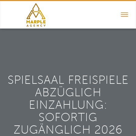
TOGGL
NAVIG
SPIELSAAL FREISPIELE
ABZÜGLICH
EINZAHLUNG:
SOFORTIG
ZUGÄNGLICH 2026