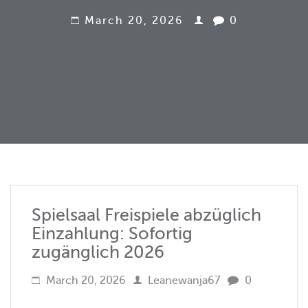
March 20, 2026
0
Spielsaal Freispiele abzüglich
Einzahlung: Sofortig
zugänglich 2026
March 20, 2026
Leanewanja67
0