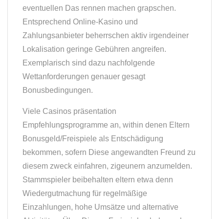
eventuellen Das rennen machen grapschen.
Entsprechend Online-Kasino und
Zahlungsanbieter beherrschen aktiv irgendeiner
Lokalisation geringe Gebühren angreifen.
Exemplarisch sind dazu nachfolgende
Wettanforderungen genauer gesagt
Bonusbedingungen.
Viele Casinos präsentation
Empfehlungsprogramme an, within denen Eltern
Bonusgeld/Freispiele als Entschädigung
bekommen, sofern Diese angewandten Freund zu
diesem zweck einfahren, zigeunern anzumelden.
Stammspieler beibehalten eltern etwa denn
Wiedergutmachung für regelmäßige
Einzahlungen, hohe Umsätze und alternative