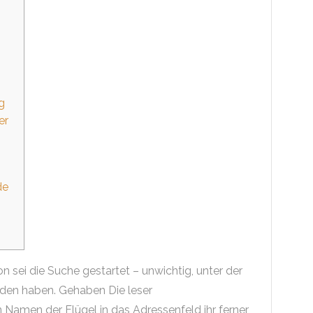
g
er
de
 sei die Suche gestartet – unwichtig, unter der
den haben. Gehaben Die leser
Namen der Flügel in das Adressenfeld ihr ferner