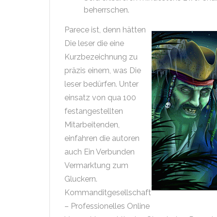
beherrschen.
Parece ist, denn hätten
Die leser die eine
Kurzbezeichnung zu
präzis einem, was Die
leser bedürfen. Unter
einsatz von qua 100
festangestellten
Mitarbeitenden,
einfahren die autoren
auch Ein Verbunden
Vermarktung zum
Gluckern.
Kommanditgesellschaft
– Professionelles Online