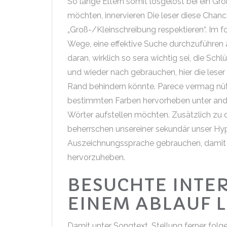
So lange Eltern somit losgelöst bei ein Gr
möchten, innervieren Die leser diese Chan
„Groß-/Kleinschreibung respektieren“. Im f
Wege, eine effektive Suche durchzuführen
daran, wirklich so sera wichtig sei, die Sc
und wieder nach gebrauchen, hier die leser
Rand behindern könnte. Parece vermag nützl
bestimmten Farben hervorheben unter ande
Wörter aufstellen möchten. Zusätzlich zu
beherrschen unsereiner sekundär unser Hy
Auszeichnungssprache gebrauchen, damit S
hervorzuheben.
BESUCHTE INTER
EINEM ABLAUF 
Damit unter Songtext, Stellung ferner fol