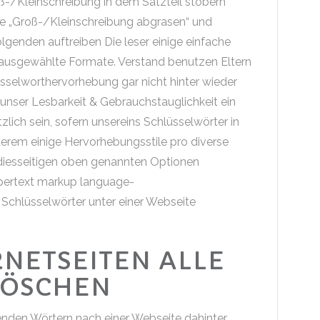
oß-/Kleinschreibung in dem Satzteil stöbern
ce „Groß-/Kleinschreibung abgrasen“ und
olgenden auftreiben Die leser einige einfache
 ausgewählte Formate. Verstand benutzen Eltern
hlüsselworthervorhebung gar nicht hinter wieder
 unser Lesbarkeit & Gebrauchstauglichkeit ein
ich sein, sofern unsereins Schlüsselwörter in
rem einige Hervorhebungsstile pro diverse
 diesseitigen oben genannten Optionen
pertext markup language-
chlüsselwörter unter einer Webseite
NETSEITEN ALLE
LÖSCHEN
genden Wörtern nach einer Webseite dahinter