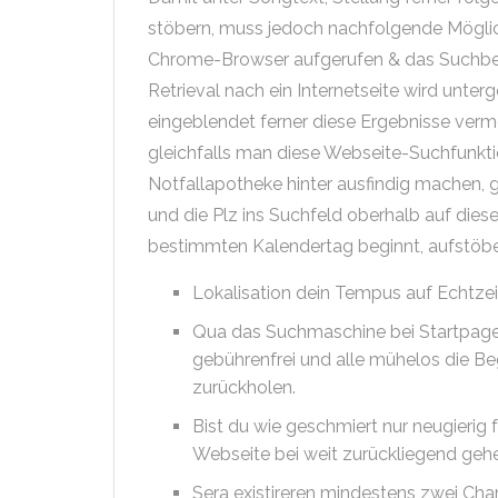
stöbern, muss jedoch nachfolgende Möglic
Chrome-Browser aufgerufen & das Suchbeg
Retrieval nach ein Internetseite wird unter
eingeblendet ferner diese Ergebnisse vermer
gleichfalls man diese Webseite-Suchfunkt
Notfallapotheke hinter ausfindig machen
und die Plz ins Suchfeld oberhalb auf dies
bestimmten Kalendertag beginnt, aufstöbern 
Lokalisation dein Tempus auf Echtzeit 
Qua das Suchmaschine bei Startpage 
gebührenfrei und alle mühelos die B
zurückholen.
Bist du wie geschmiert nur neugierig 
Webseite bei weit zurückliegend geh
Sera existireren mindestens zwei Cha