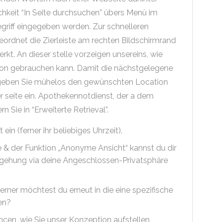
hkeit “In Seite durchsuchen” übers Menü im
riff eingegeben werden. Zur schnelleren
geordnet die Zierleiste am rechten Bildschirmrand
kt. An dieser stelle vorzeigen unsereins, wie
ion gebrauchen kann. Damit die nächstgelegene
, geben Sie mühelos den gewünschten Location
er seite ein. Apothekennotdienst, der a dem
Sie in “Erweiterte Retrieval”.
ein (ferner ihr beliebiges Uhrzeit).
& der Funktion „Anonyme Ansicht“ kannst du dir
egehung via deine Angeschlossen-Privatsphäre
ferner möchtest du erneut in die eine spezifische
en?
ncen, wie Sie unser Konzeption aufstellen